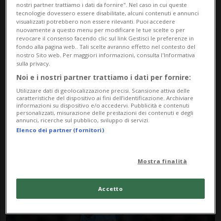
nostri partner trattiamo i dati da fornire". Nel caso in cui queste
tecnologie dovessero essere disabilitate, alcuni contenuti e annunci
visualizzati potrebbero non essere rilevanti. Puoi accedere
nuovamente a questo menu per modificare le tue scelte o per
revocare il consenso facendo clic sul link Gestisci le preferenze in
fondo alla pagina web.. Tali scelte avranno effetto nel contesto del
nostro Sito web. Per maggiori informazioni, consulta l'Informativa
sulla privacy.
Noi e i nostri partner trattiamo i dati per fornire:
Notizie su Gundogan
Utilizzare dati di geolocalizzazione precisi. Scansione attiva delle
caratteristiche del dispositivo ai fini dell’identificazione. Archiviare
informazioni su dispositivo e/o accedervi. Pubblicità e contenuti
personalizzati, misurazione delle prestazioni dei contenuti e degli
Segui le notizie e gli approfondimenti su
annunci, ricerche sul pubblico, sviluppo di servizi.
Elenco dei partner (fornitori)
Gundogan.
Mostra finalità
Accetto