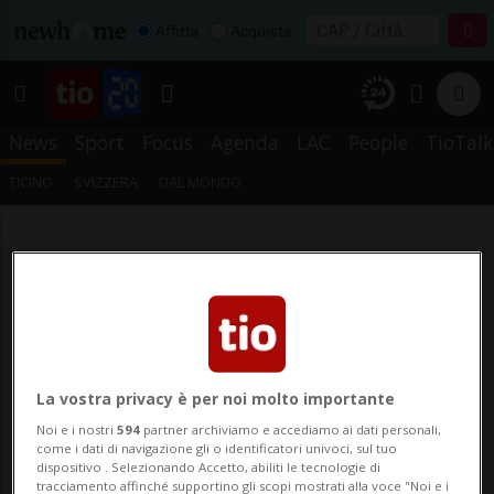
Affitta
Acquista
News
Sport
Focus
Agenda
LAC
People
TioTalk
TICINO
SVIZZERA
DAL MONDO
La vostra privacy è per noi molto importante
Noi e i nostri
594
partner archiviamo e accediamo ai dati personali,
come i dati di navigazione gli o identificatori univoci, sul tuo
dispositivo . Selezionando Accetto, abiliti le tecnologie di
tracciamento affinché supportino gli scopi mostrati alla voce "Noi e i