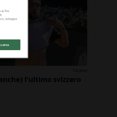
ai fini
ti
ico, sviluppo
cetto
4 anni
anche) l'ultimo svizzero