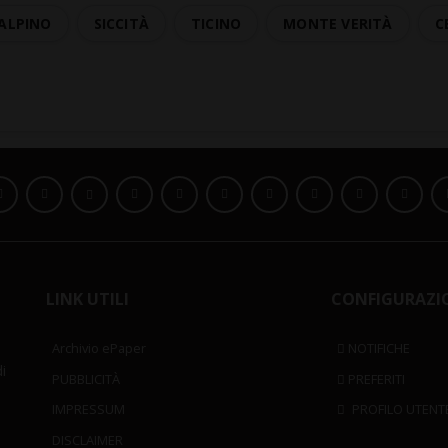
 ALPINO
SICCITÀ
TICINO
MONTE VERITÀ
C
LINK UTILI
CONFIGURAZI
Archivio ePaper
NOTIFICHE
i
PUBBLICITÀ
PREFERITI
IMPRESSUM
PROFILO UTENT
DISCLAIMER