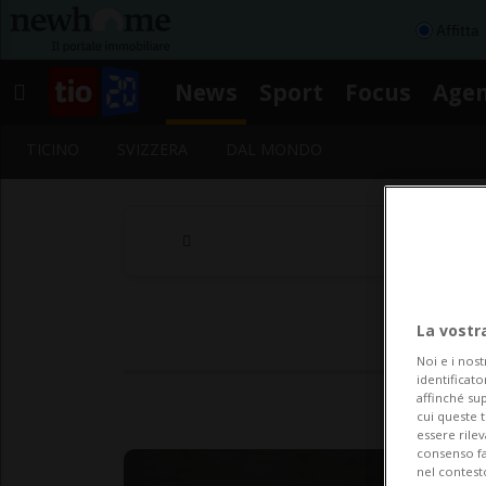
Affitta
News
Sport
Focus
Age
TICINO
SVIZZERA
DAL MONDO
La vostr
Noi e i nost
identificato
affinché sup
cui queste 
essere rile
consenso fac
nel contest