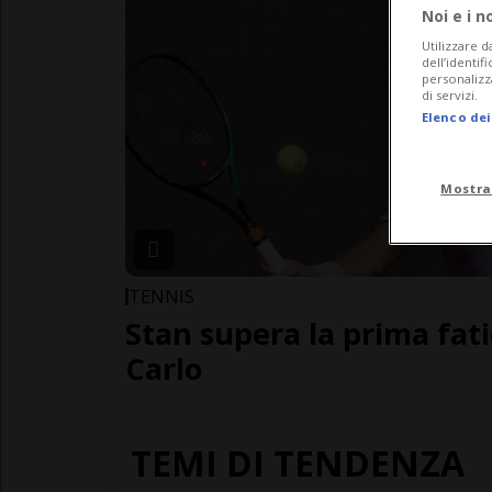
Noi e i n
Utilizzare d
dell’identif
personalizz
di servizi.
Elenco dei
Mostra
TENNIS
Stan supera la prima fat
Carlo
TEMI DI TENDENZA