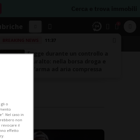
Cerca e trova immobili
1
ubriche
BREAKING NEWS
11:37
Fugge durante un controllo a
Muralto: nella borsa droga e
un’arma ad aria compressa
gli o
iamento
e". Nel caso in
potrebbero non
 revocare il
anno effetto
cy.