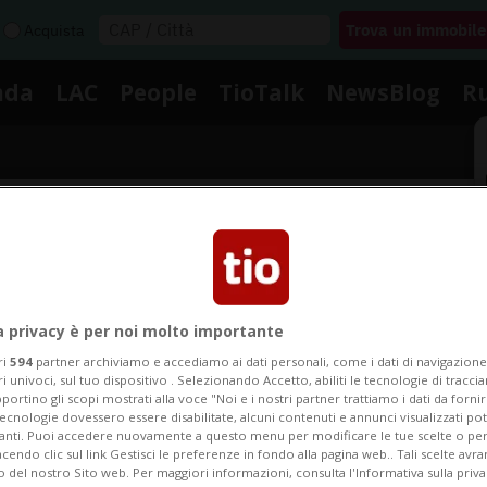
Acquista
nda
LAC
People
TioTalk
NewsBlog
R
Segnalaci
Notizie su Griekspoor
a privacy è per noi molto importante
ri
594
partner archiviamo e accediamo ai dati personali, come i dati di navigazione 
ri univoci, sul tuo dispositivo . Selezionando Accetto, abiliti le tecnologie di tracc
portino gli scopi mostrati alla voce "Noi e i nostri partner trattiamo i dati da fornir
Segui le notizie e gli approfondimenti su Griekspoor.
tecnologie dovessero essere disabilitate, alcuni contenuti e annunci visualizzati 
vanti. Puoi accedere nuovamente a questo menu per modificare le tue scelte o per
endo clic sul link Gestisci le preferenze in fondo alla pagina web.. Tali scelte avr
o del nostro Sito web. Per maggiori informazioni, consulta l'Informativa sulla priva