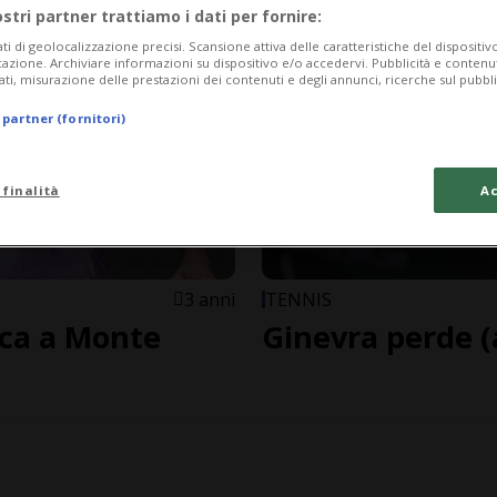
ostri partner trattiamo i dati per fornire:
ati di geolocalizzazione precisi. Scansione attiva delle caratteristiche del dispositivo 
icazione. Archiviare informazioni su dispositivo e/o accedervi. Pubblicità e contenu
ati, misurazione delle prestazioni dei contenuti e degli annunci, ricerche sul pubbl
 partner (fornitori)
 finalità
Ac
3 anni
TENNIS
ica a Monte
Ginevra perde (