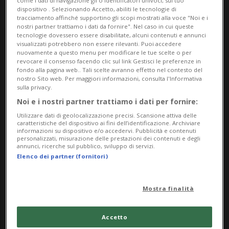
come i dati di navigazione gli o identificatori univoci, sul tuo
dispositivo . Selezionando Accetto, abiliti le tecnologie di
tracciamento affinché supportino gli scopi mostrati alla voce "Noi e i
nostri partner trattiamo i dati da fornire". Nel caso in cui queste
tecnologie dovessero essere disabilitate, alcuni contenuti e annunci
visualizzati potrebbero non essere rilevanti. Puoi accedere
nuovamente a questo menu per modificare le tue scelte o per
revocare il consenso facendo clic sul link Gestisci le preferenze in
fondo alla pagina web.. Tali scelte avranno effetto nel contesto del
nostro Sito web. Per maggiori informazioni, consulta l'Informativa
Notizie su Gravemente
sulla privacy.
Noi e i nostri partner trattiamo i dati per fornire:
Feriti
Utilizzare dati di geolocalizzazione precisi. Scansione attiva delle
caratteristiche del dispositivo ai fini dell’identificazione. Archiviare
informazioni su dispositivo e/o accedervi. Pubblicità e contenuti
personalizzati, misurazione delle prestazioni dei contenuti e degli
Segui le notizie e gli approfondimenti su
annunci, ricerche sul pubblico, sviluppo di servizi.
Elenco dei partner (fornitori)
Gravemente Feriti.
Mostra finalità
Accetto