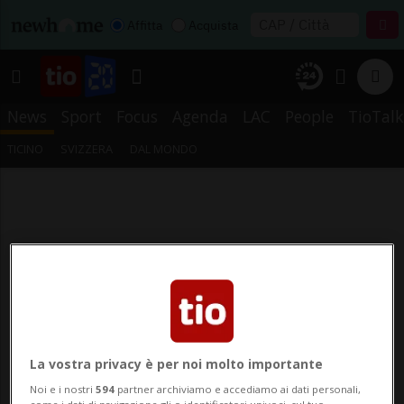
Affitta
Acquista
News
Sport
Focus
Agenda
LAC
People
TioTalk
TICINO
SVIZZERA
DAL MONDO
La vostra privacy è per noi molto importante
Noi e i nostri
594
partner archiviamo e accediamo ai dati personali,