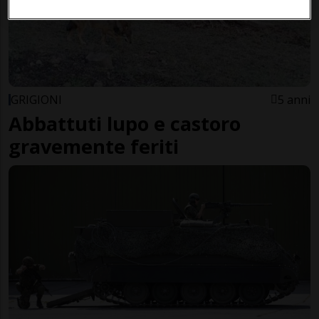
GRIGIONI
5 anni
Abbattuti lupo e castoro
gravemente feriti