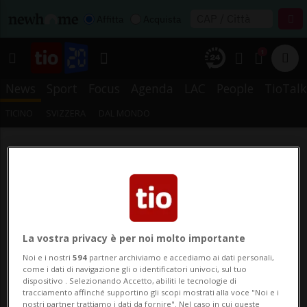
Affitta
Acquista
1
News
Sport
Focus
Agenda
LAC
People
TioTalk
TICINO
SVIZZERA
DAL MONDO
La vostra privacy è per noi molto importante
Noi e i nostri
594
partner archiviamo e accediamo ai dati personali,
come i dati di navigazione gli o identificatori univoci, sul tuo
dispositivo . Selezionando Accetto, abiliti le tecnologie di
tracciamento affinché supportino gli scopi mostrati alla voce "Noi e i
nostri partner trattiamo i dati da fornire". Nel caso in cui queste