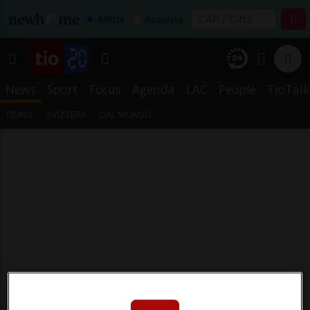
Affitta
Acquista
News
Sport
Focus
Agenda
LAC
People
TioTalk
TICINO
SVIZZERA
DAL MONDO