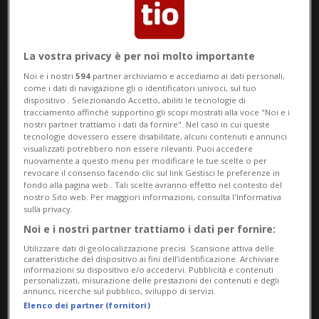
La vostra privacy è per noi molto importante
Noi e i nostri
594
partner archiviamo e accediamo ai dati personali,
come i dati di navigazione gli o identificatori univoci, sul tuo
dispositivo . Selezionando Accetto, abiliti le tecnologie di
tracciamento affinché supportino gli scopi mostrati alla voce "Noi e i
Notizie su Gran Premio
nostri partner trattiamo i dati da fornire". Nel caso in cui queste
tecnologie dovessero essere disabilitate, alcuni contenuti e annunci
Ungheria
visualizzati potrebbero non essere rilevanti. Puoi accedere
nuovamente a questo menu per modificare le tue scelte o per
revocare il consenso facendo clic sul link Gestisci le preferenze in
fondo alla pagina web.. Tali scelte avranno effetto nel contesto del
nostro Sito web. Per maggiori informazioni, consulta l'Informativa
Segui le notizie e gli approfondimenti su
sulla privacy.
Gran Premio Ungheria.
Noi e i nostri partner trattiamo i dati per fornire:
Utilizzare dati di geolocalizzazione precisi. Scansione attiva delle
caratteristiche del dispositivo ai fini dell’identificazione. Archiviare
informazioni su dispositivo e/o accedervi. Pubblicità e contenuti
personalizzati, misurazione delle prestazioni dei contenuti e degli
annunci, ricerche sul pubblico, sviluppo di servizi.
Elenco dei partner (fornitori)