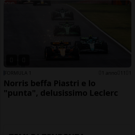
FORMULA 1
1 anno
11
1
Norris beffa Piastri e lo
"punta", delusissimo Leclerc