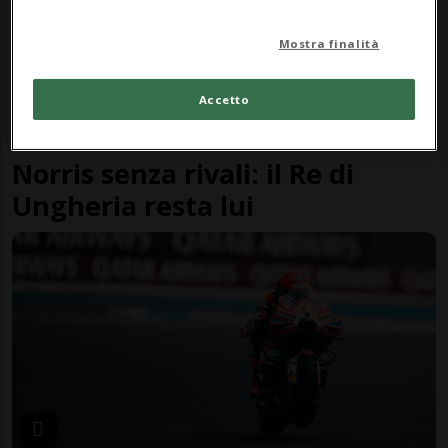
Mostra finalità
Accetto
FORMULA 1
1 sett
4
3
Norris senza rivali: il Re di
Ungheria resta lui