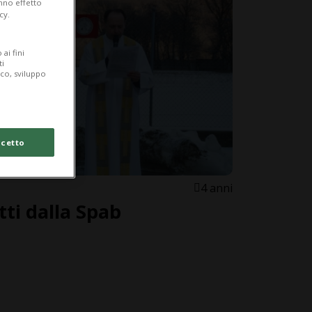
anno effetto
cy.
ai fini
ti
ico, sviluppo
cetto
4 anni
ti dalla Spab