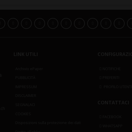
LINK UTILI
CONFIGURAZI
Archivio ePaper
NOTIFICHE
i
PUBBLICITÀ
PREFERITI
IMPRESSUM
PROFILO UTENT
DISCLAIMER
CONTATTACI
SEGNALACI
.ch
COOKIES
FACEBOOK
Disposizioni sulla protezione dei dati
WHATSAPP
Diritto all'oblio