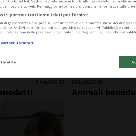
endo clic sul link Gestisci le preferenze in fondo alla pagina web.. Tali scelte avr
o del nostro Sito web. Per maggiori informazioni, consulta l'Informativa sulla priva
ostri partner trattiamo i dati per fornire:
ati di geolocalizzazione precisi. Scansione attiva delle caratteristiche del dispositivo 
icazione. Archiviare informazioni su dispositivo e/o accedervi. Pubblicità e contenu
ati, misurazione delle prestazioni dei contenuti e degli annunci, ricerche sul pubbl
 partner (fornitori)
 finalità
Ac
6 mesi
3
10
BELLINZONA
enedetti
Animali benedet