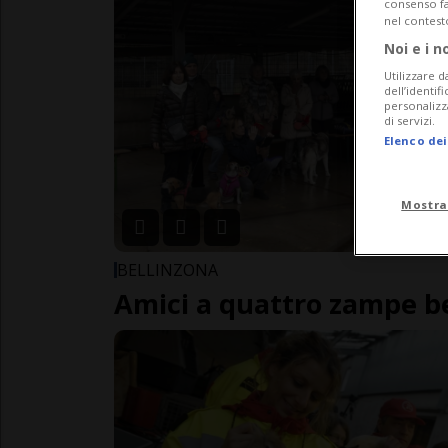
consenso fac
nel contest
Noi e i n
Utilizzare d
dell’identif
personalizz
di servizi.
Elenco dei
Mostra
BELLINZONA
Amici a quattro zampe b