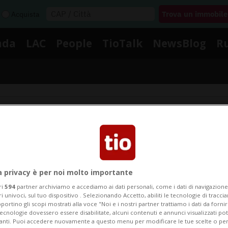
Acquista
nda
LAC
People
TioTalk
NewsBlog
R
Segnalaci
Notizie su Gorduno Gnosca
a privacy è per noi molto importante
ri
594
partner archiviamo e accediamo ai dati personali, come i dati di navigazione 
egui le notizie e gli approfondimenti su Gorduno Gnosc
ri univoci, sul tuo dispositivo . Selezionando Accetto, abiliti le tecnologie di tracc
portino gli scopi mostrati alla voce "Noi e i nostri partner trattiamo i dati da fornir
tecnologie dovessero essere disabilitate, alcuni contenuti e annunci visualizzati 
vanti. Puoi accedere nuovamente a questo menu per modificare le tue scelte o per