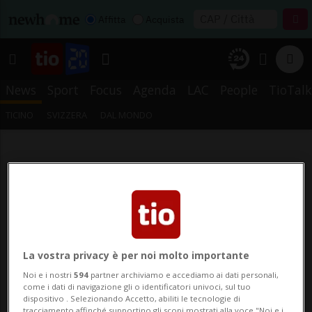
Affitta
Acquista
News
Sport
Focus
Agenda
LAC
People
TioTalk
TICINO
SVIZZERA
DAL MONDO
La vostra privacy è per noi molto importante
Noi e i nostri
594
partner archiviamo e accediamo ai dati personali,
come i dati di navigazione gli o identificatori univoci, sul tuo
dispositivo . Selezionando Accetto, abiliti le tecnologie di
tracciamento affinché supportino gli scopi mostrati alla voce "Noi e i