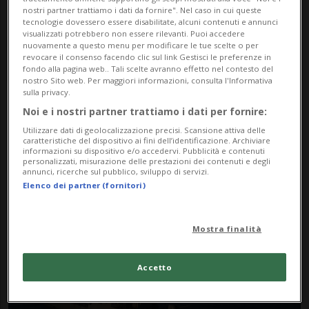
nostri partner trattiamo i dati da fornire". Nel caso in cui queste
tecnologie dovessero essere disabilitate, alcuni contenuti e annunci
visualizzati potrebbero non essere rilevanti. Puoi accedere
nuovamente a questo menu per modificare le tue scelte o per
revocare il consenso facendo clic sul link Gestisci le preferenze in
fondo alla pagina web.. Tali scelte avranno effetto nel contesto del
nostro Sito web. Per maggiori informazioni, consulta l'Informativa
sulla privacy.
Noi e i nostri partner trattiamo i dati per fornire:
Notizie su Golfo Di Aden
Utilizzare dati di geolocalizzazione precisi. Scansione attiva delle
caratteristiche del dispositivo ai fini dell’identificazione. Archiviare
informazioni su dispositivo e/o accedervi. Pubblicità e contenuti
personalizzati, misurazione delle prestazioni dei contenuti e degli
Segui le notizie e gli approfondimenti su
annunci, ricerche sul pubblico, sviluppo di servizi.
Elenco dei partner (fornitori)
Golfo Di Aden.
Mostra finalità
Accetto