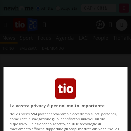
Affitta
Acquista
News
Sport
Focus
Agenda
LAC
People
TioTalk
TICINO
SVIZZERA
DAL MONDO
La vostra privacy è per noi molto importante
Noi e i nostri
594
partner archiviamo e accediamo ai dati personali,
come i dati di navigazione gli o identificatori univoci, sul tuo
dispositivo . Selezionando Accetto, abiliti le tecnologie di
tracciamento affinché supportino gli scopi mostrati alla voce "Noi e i