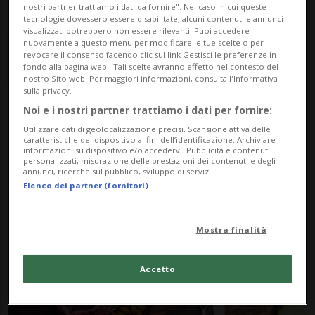
nostri partner trattiamo i dati da fornire". Nel caso in cui queste
tecnologie dovessero essere disabilitate, alcuni contenuti e annunci
visualizzati potrebbero non essere rilevanti. Puoi accedere
nuovamente a questo menu per modificare le tue scelte o per
revocare il consenso facendo clic sul link Gestisci le preferenze in
fondo alla pagina web.. Tali scelte avranno effetto nel contesto del
nostro Sito web. Per maggiori informazioni, consulta l'Informativa
sulla privacy.
Noi e i nostri partner trattiamo i dati per fornire:
Notizie su Glutatione
Utilizzare dati di geolocalizzazione precisi. Scansione attiva delle
caratteristiche del dispositivo ai fini dell’identificazione. Archiviare
informazioni su dispositivo e/o accedervi. Pubblicità e contenuti
personalizzati, misurazione delle prestazioni dei contenuti e degli
Segui le notizie e gli approfondimenti su
annunci, ricerche sul pubblico, sviluppo di servizi.
Elenco dei partner (fornitori)
Glutatione.
Mostra finalità
Accetto