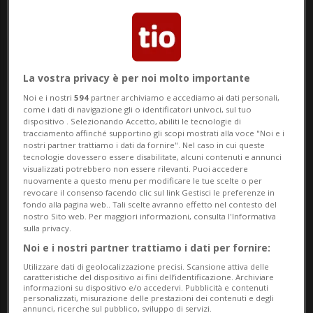
La vostra privacy è per noi molto importante
Noi e i nostri
594
partner archiviamo e accediamo ai dati personali,
come i dati di navigazione gli o identificatori univoci, sul tuo
Notizie su Globi
dispositivo . Selezionando Accetto, abiliti le tecnologie di
tracciamento affinché supportino gli scopi mostrati alla voce "Noi e i
nostri partner trattiamo i dati da fornire". Nel caso in cui queste
tecnologie dovessero essere disabilitate, alcuni contenuti e annunci
visualizzati potrebbero non essere rilevanti. Puoi accedere
Segui le notizie e gli approfondimenti su
nuovamente a questo menu per modificare le tue scelte o per
Globi.
revocare il consenso facendo clic sul link Gestisci le preferenze in
fondo alla pagina web.. Tali scelte avranno effetto nel contesto del
nostro Sito web. Per maggiori informazioni, consulta l'Informativa
sulla privacy.
Noi e i nostri partner trattiamo i dati per fornire:
Utilizzare dati di geolocalizzazione precisi. Scansione attiva delle
caratteristiche del dispositivo ai fini dell’identificazione. Archiviare
informazioni su dispositivo e/o accedervi. Pubblicità e contenuti
personalizzati, misurazione delle prestazioni dei contenuti e degli
annunci, ricerche sul pubblico, sviluppo di servizi.