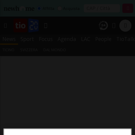
Affitta
Acquista
News
Sport
Focus
Agenda
LAC
People
TioTalk
TICINO
SVIZZERA
DAL MONDO