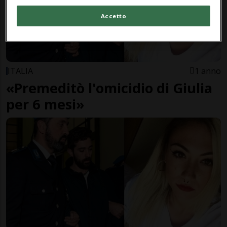
Accetto
ITALIA
1 anno
«Premeditò l'omicidio di Giulia
per 6 mesi»