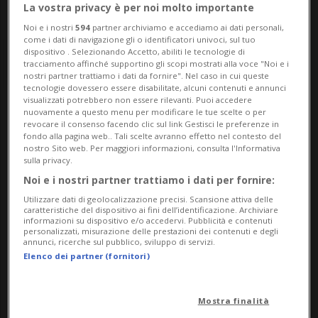
La vostra privacy è per noi molto importante
Noi e i nostri
594
partner archiviamo e accediamo ai dati personali,
come i dati di navigazione gli o identificatori univoci, sul tuo
dispositivo . Selezionando Accetto, abiliti le tecnologie di
tracciamento affinché supportino gli scopi mostrati alla voce "Noi e i
nostri partner trattiamo i dati da fornire". Nel caso in cui queste
tecnologie dovessero essere disabilitate, alcuni contenuti e annunci
visualizzati potrebbero non essere rilevanti. Puoi accedere
nuovamente a questo menu per modificare le tue scelte o per
Notizie su Giulia
revocare il consenso facendo clic sul link Gestisci le preferenze in
fondo alla pagina web.. Tali scelte avranno effetto nel contesto del
Tramontano
nostro Sito web. Per maggiori informazioni, consulta l'Informativa
sulla privacy.
Noi e i nostri partner trattiamo i dati per fornire:
Segui le notizie e gli approfondimenti su
Utilizzare dati di geolocalizzazione precisi. Scansione attiva delle
caratteristiche del dispositivo ai fini dell’identificazione. Archiviare
Giulia Tramontano.
informazioni su dispositivo e/o accedervi. Pubblicità e contenuti
personalizzati, misurazione delle prestazioni dei contenuti e degli
annunci, ricerche sul pubblico, sviluppo di servizi.
Elenco dei partner (fornitori)
Mostra finalità