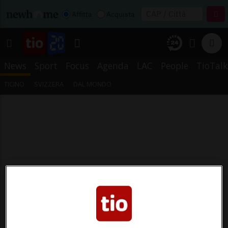
Affitta
Acquista
News
Sport
Focus
Agenda
LAC
People
TioTalk
TICINO
SVIZZERA
DAL MONDO