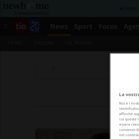
Affitta
News
Sport
Focus
Age
TICINO
SVIZZERA
DAL MONDO
La vostr
Noi e i nost
identificato
affinché sup
cui queste 
essere rile
consenso fac
nel contest