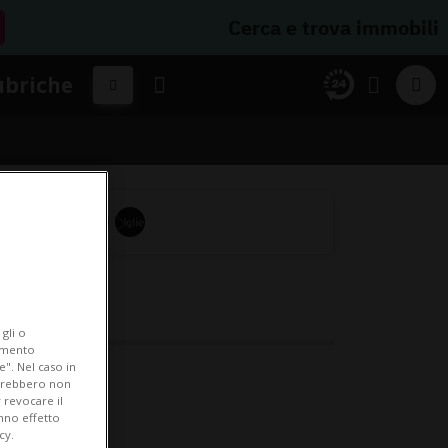
Cerca e trova immobili
ubriche
gli o
iamento
e". Nel caso in
potrebbero non
 revocare il
anno effetto
cy.