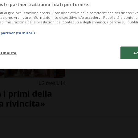
ostri partner trattiamo i dati per fornire:
ati di geolocalizzazione precisi. Scansione attiva delle caratteristiche del dispositivo 
icazione. Archiviare informazioni su dispositivo e/o accedervi. Pubblicità e contenu
ati, misurazione delle prestazioni dei contenuti e degli annunci, ricerche sul pubbl
 partner (fornitori)
 finalità
Ac
2 mesi
14
 i primi della
a rivincita»