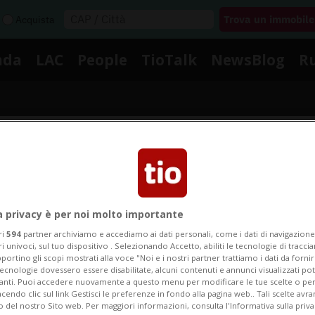
Acquista
nda
LAC
People
TioTalk
NewsBlog
R
Segnalaci
Notizie su Gioielli Etici
a privacy è per noi molto importante
ri
594
partner archiviamo e accediamo ai dati personali, come i dati di navigazione 
ri univoci, sul tuo dispositivo . Selezionando Accetto, abiliti le tecnologie di tracc
portino gli scopi mostrati alla voce "Noi e i nostri partner trattiamo i dati da fornir
Segui le notizie e gli approfondimenti su Gioielli Etici.
tecnologie dovessero essere disabilitate, alcuni contenuti e annunci visualizzati 
vanti. Puoi accedere nuovamente a questo menu per modificare le tue scelte o per
endo clic sul link Gestisci le preferenze in fondo alla pagina web.. Tali scelte avr
o del nostro Sito web. Per maggiori informazioni, consulta l'Informativa sulla priva