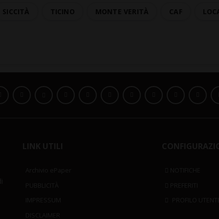
SICCITÀ
TICINO
MONTE VERITÀ
CAF
LOC
LINK UTILI
CONFIGURAZI
Archivio ePaper
NOTIFICHE
i
PUBBLICITÀ
PREFERITI
IMPRESSUM
PROFILO UTENT
DISCLAIMER