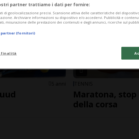
ostri partner trattiamo i dati per fornire:
ati di geolocalizzazione precisi. Scansione attiva delle caratteristiche del dispositivo 
icazione. Archiviare informazioni su dispositivo e/o accedervi. Pubblicità e contenu
ati, misurazione delle prestazioni dei contenuti e degli annunci, ricerche sul pubbl
 partner (fornitori)
 finalità
Ac
5 anni
TENNIS
Ruud
Maratona, stop 
della corsa