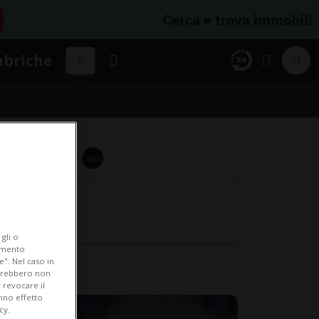
Cerca e trova immobili
ubriche
gli o
iamento
e". Nel caso in
potrebbero non
 revocare il
anno effetto
cy.