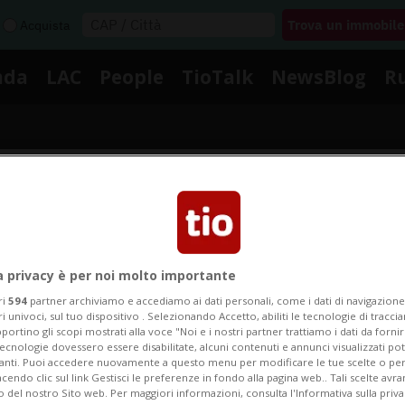
Acquista
nda
LAC
People
TioTalk
NewsBlog
R
Segnalaci
Notizie su Gaston
a privacy è per noi molto importante
ri
594
partner archiviamo e accediamo ai dati personali, come i dati di navigazione 
ri univoci, sul tuo dispositivo . Selezionando Accetto, abiliti le tecnologie di tracc
portino gli scopi mostrati alla voce "Noi e i nostri partner trattiamo i dati da fornir
Segui le notizie e gli approfondimenti su Gaston.
tecnologie dovessero essere disabilitate, alcuni contenuti e annunci visualizzati 
vanti. Puoi accedere nuovamente a questo menu per modificare le tue scelte o per
endo clic sul link Gestisci le preferenze in fondo alla pagina web.. Tali scelte avr
o del nostro Sito web. Per maggiori informazioni, consulta l'Informativa sulla priva