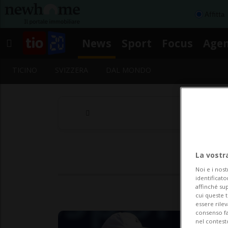
Affitta
News
Sport
Focus
Age
TICINO
SVIZZERA
DAL MONDO
La vostr
Noi e i nost
identificato
affinché sup
cui queste 
essere rile
consenso fac
nel contest