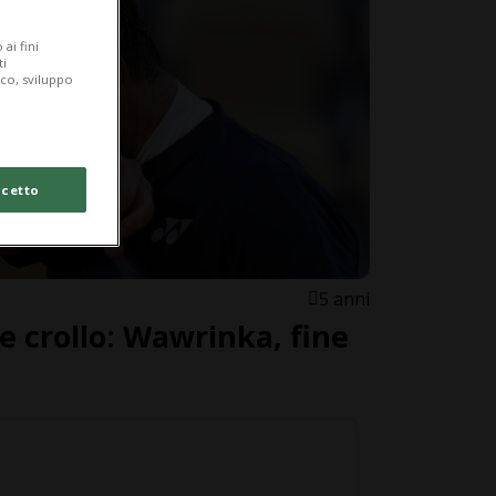
ai fini
ti
ico, sviluppo
cetto
5 anni
e crollo: Wawrinka, fine