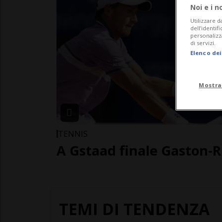
Noi e i n
Utilizzare d
dell’identif
personalizz
di servizi.
Elenco dei
Mostra
TENNIS
A Gstaad finale Gaston-
TEMI DI TENDENZA