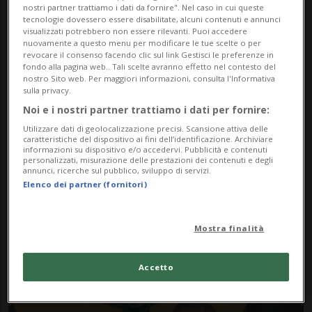
nostri partner trattiamo i dati da fornire". Nel caso in cui queste
tecnologie dovessero essere disabilitate, alcuni contenuti e annunci
visualizzati potrebbero non essere rilevanti. Puoi accedere
nuovamente a questo menu per modificare le tue scelte o per
revocare il consenso facendo clic sul link Gestisci le preferenze in
fondo alla pagina web.. Tali scelte avranno effetto nel contesto del
nostro Sito web. Per maggiori informazioni, consulta l'Informativa
sulla privacy.
Noi e i nostri partner trattiamo i dati per fornire:
Notizie su Fondatore
Utilizzare dati di geolocalizzazione precisi. Scansione attiva delle
caratteristiche del dispositivo ai fini dell’identificazione. Archiviare
Lega Nord
informazioni su dispositivo e/o accedervi. Pubblicità e contenuti
personalizzati, misurazione delle prestazioni dei contenuti e degli
annunci, ricerche sul pubblico, sviluppo di servizi.
Elenco dei partner (fornitori)
Segui le notizie e gli approfondimenti su
Fondatore Lega Nord.
Mostra finalità
Accetto