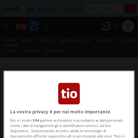
Affitta
Acquista
News
Sport
Focus
Agenda
LAC
People
TioTalk
TICINO
SVIZZERA
DAL MONDO
La vostra privacy è per noi molto importante
Noi e i nostri
594
partner archiviamo e accediamo ai dati personali,
come i dati di navigazione gli o identificatori univoci, sul tuo
dispositivo . Selezionando Accetto, abiliti le tecnologie di
tracciamento affinché supportino gli scopi mostrati alla voce "Noi e i