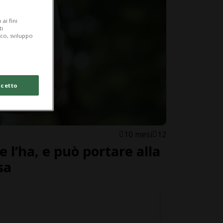
ai fini
ti
ico, sviluppo
cetto
10 mesi
12
 l’ha, e può portare alla
sa