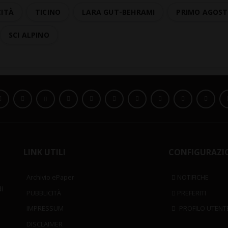
CITÀ
TICINO
LARA GUT-BEHRAMI
PRIMO AGOS
SCI ALPINO
LINK UTILI
CONFIGURAZI
Archivio ePaper
NOTIFICHE
i
PUBBLICITÀ
PREFERITI
IMPRESSUM
PROFILO UTENT
DISCLAIMER