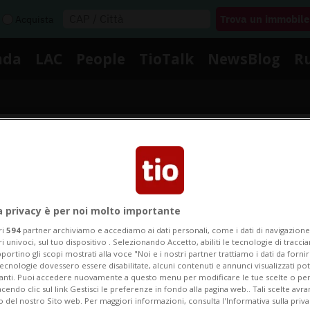
Acquista
nda
LAC
People
TioTalk
NewsBlog
R
Segnalaci
Notizie su Fattori Di Rischio
a privacy è per noi molto importante
ri
594
partner archiviamo e accediamo ai dati personali, come i dati di navigazione 
ri univoci, sul tuo dispositivo . Selezionando Accetto, abiliti le tecnologie di tracc
portino gli scopi mostrati alla voce "Noi e i nostri partner trattiamo i dati da fornir
gui le notizie e gli approfondimenti su Fattori Di Risch
tecnologie dovessero essere disabilitate, alcuni contenuti e annunci visualizzati 
vanti. Puoi accedere nuovamente a questo menu per modificare le tue scelte o per
endo clic sul link Gestisci le preferenze in fondo alla pagina web.. Tali scelte avr
o del nostro Sito web. Per maggiori informazioni, consulta l'Informativa sulla priva