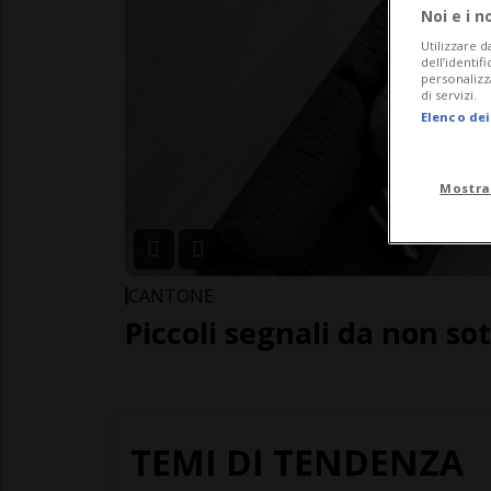
Noi e i n
Utilizzare d
dell’identif
personalizz
di servizi.
Elenco dei
Mostra
CANTONE
Piccoli segnali da non so
TEMI DI TENDENZA