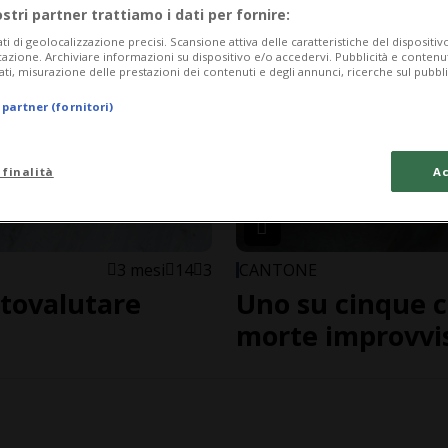
ostri partner trattiamo i dati per fornire:
ati di geolocalizzazione precisi. Scansione attiva delle caratteristiche del dispositivo 
icazione. Archiviare informazioni su dispositivo e/o accedervi. Pubblicità e contenu
ati, misurazione delle prestazioni dei contenuti e degli annunci, ricerche sul pubbl
 partner (fornitori)
 finalità
Ac
3 mesi
14
3
CANTONE
ttovalutare
Uno su cinque ce
morte improvvi