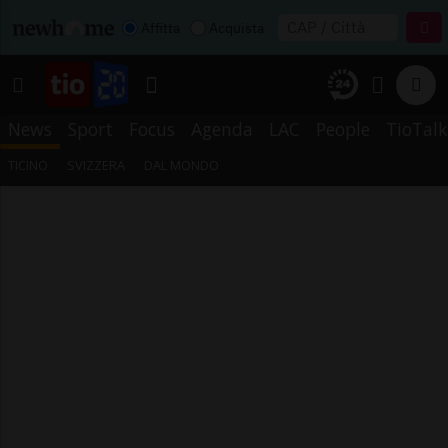
Affitta
Acquista
News
Sport
Focus
Agenda
LAC
People
TioTalk
TICINO
SVIZZERA
DAL MONDO