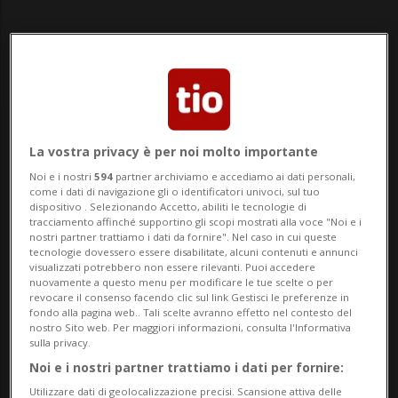
Notizie su Falla
La vostra privacy è per noi molto importante
Noi e i nostri
594
partner archiviamo e accediamo ai dati personali,
come i dati di navigazione gli o identificatori univoci, sul tuo
dispositivo . Selezionando Accetto, abiliti le tecnologie di
Segui le notizie e gli approfondimenti su
tracciamento affinché supportino gli scopi mostrati alla voce "Noi e i
nostri partner trattiamo i dati da fornire". Nel caso in cui queste
Falla.
tecnologie dovessero essere disabilitate, alcuni contenuti e annunci
visualizzati potrebbero non essere rilevanti. Puoi accedere
nuovamente a questo menu per modificare le tue scelte o per
revocare il consenso facendo clic sul link Gestisci le preferenze in
fondo alla pagina web.. Tali scelte avranno effetto nel contesto del
nostro Sito web. Per maggiori informazioni, consulta l'Informativa
sulla privacy.
Noi e i nostri partner trattiamo i dati per fornire:
Utilizzare dati di geolocalizzazione precisi. Scansione attiva delle