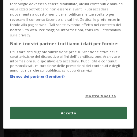
tecnologie dovessero essere disabilitate, alcuni contenuti e annunci
visualizzati potrebbero non essere rilevanti. Puoi accedere
nuovamente a questo menu per modificare le tue scelte o per
revocare il consenso facendo clic sul link Gestisci le preferenze in
fondo alla pagina web.. Tali scelte avranno effetto nel contesto del
nostro Sito web. Per maggiori informazioni, consulta l'Informativa
sulla privacy.
Noi e i nostri partner trattiamo i dati per fornire:
Notizie su Erik Truffaz
Utilizzare dati di geolocalizzazione precisi. Scansione attiva delle
caratteristiche del dispositivo ai fini dell’identificazione. Archiviare
informazioni su dispositivo e/o accedervi. Pubblicità e contenuti
personalizzati, misurazione delle prestazioni dei contenuti e degli
annunci, ricerche sul pubblico, sviluppo di servizi.
Segui le notizie e gli approfondimenti su
Elenco dei partner (fornitori)
Erik Truffaz.
Mostra finalità
Accetto