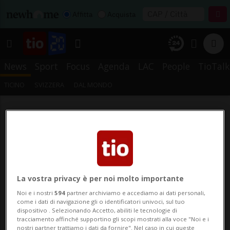
Affitta
Acquista
News
Sport
Focus
Agenda
LAC
People
TioTalk
TICINO
SVIZZERA
DAL MONDO
La vostra privacy è per noi molto importante
Noi e i nostri
594
partner archiviamo e accediamo ai dati personali,
come i dati di navigazione gli o identificatori univoci, sul tuo
dispositivo . Selezionando Accetto, abiliti le tecnologie di
tracciamento affinché supportino gli scopi mostrati alla voce "Noi e i
nostri partner trattiamo i dati da fornire". Nel caso in cui queste