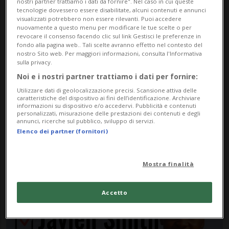
nostri partner trattiamo i dati da fornire". Nel caso in cui queste
tecnologie dovessero essere disabilitate, alcuni contenuti e annunci
visualizzati potrebbero non essere rilevanti. Puoi accedere
nuovamente a questo menu per modificare le tue scelte o per
revocare il consenso facendo clic sul link Gestisci le preferenze in
fondo alla pagina web.. Tali scelte avranno effetto nel contesto del
nostro Sito web. Per maggiori informazioni, consulta l'Informativa
sulla privacy.
Noi e i nostri partner trattiamo i dati per fornire:
Notizie su Earle
Utilizzare dati di geolocalizzazione precisi. Scansione attiva delle
caratteristiche del dispositivo ai fini dell’identificazione. Archiviare
informazioni su dispositivo e/o accedervi. Pubblicità e contenuti
personalizzati, misurazione delle prestazioni dei contenuti e degli
annunci, ricerche sul pubblico, sviluppo di servizi.
Segui le notizie e gli approfondimenti su
Elenco dei partner (fornitori)
Earle.
Mostra finalità
Accetto