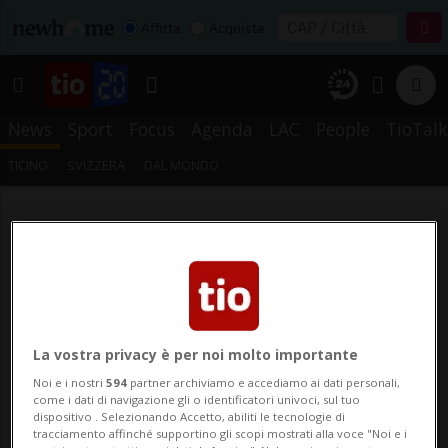
Affitta
Acquista
News
Sport
Focus
Agenda
LAC
People
TioTalk
TICINO
SVIZZERA
DAL MONDO
La vostra privacy è per noi molto importante
Noi e i nostri
594
partner archiviamo e accediamo ai dati personali,
come i dati di navigazione gli o identificatori univoci, sul tuo
dispositivo . Selezionando Accetto, abiliti le tecnologie di
tracciamento affinché supportino gli scopi mostrati alla voce "Noi e i