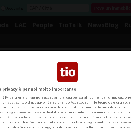
Acquista
nda
LAC
People
TioTalk
NewsBlog
R
Segnalaci
Notizie su Domenico Gravin
a privacy è per noi molto importante
ri
594
partner archiviamo e accediamo ai dati personali, come i dati di navigazione 
ri univoci, sul tuo dispositivo . Selezionando Accetto, abiliti le tecnologie di tracc
portino gli scopi mostrati alla voce "Noi e i nostri partner trattiamo i dati da fornir
gui le notizie e gli approfondimenti su Domenico Gravi
tecnologie dovessero essere disabilitate, alcuni contenuti e annunci visualizzati 
vanti. Puoi accedere nuovamente a questo menu per modificare le tue scelte o per
endo clic sul link Gestisci le preferenze in fondo alla pagina web.. Tali scelte avr
o del nostro Sito web. Per maggiori informazioni, consulta l'Informativa sulla priva