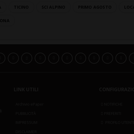
À
TICINO
SCI ALPINO
PRIMO AGOSTO
LOC
CONA
LINK UTILI
CONFIGURAZI
Archivio ePaper
NOTIFICHE
i
PUBBLICITÀ
PREFERITI
IMPRESSUM
PROFILO UTENT
DISCLAIMER