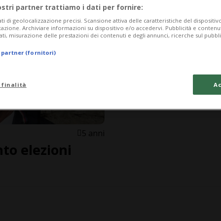
ostri partner trattiamo i dati per fornire:
ati di geolocalizzazione precisi. Scansione attiva delle caratteristiche del dispositivo 
icazione. Archiviare informazioni su dispositivo e/o accedervi. Pubblicità e contenu
ati, misurazione delle prestazioni dei contenuti e degli annunci, ricerche sul pubbl
 partner (fornitori)
 finalità
Ac
5 anni
to elezioni