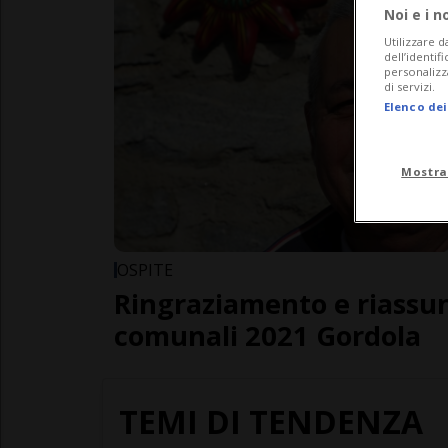
Noi e i n
Utilizzare d
dell’identif
personalizz
di servizi.
Elenco dei
Mostra
OSPITE
Ringraziamento e riassun
comunali 2021 Gordola
TEMI DI TENDENZA