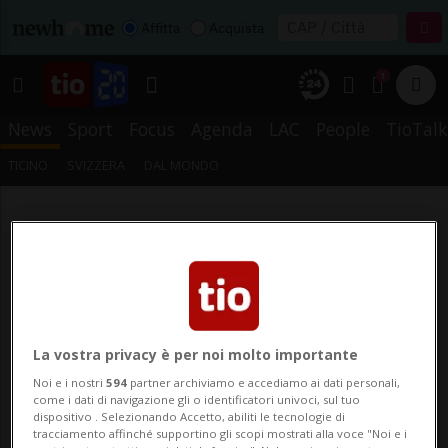
Affitta
Acquista
1
News
Sport
Focus
Agenda
LAC
People
TioTalk
TICINO
SVIZZERA
DAL MONDO
La vostra privacy è per noi molto importante
Noi e i nostri
594
partner archiviamo e accediamo ai dati personali,
come i dati di navigazione gli o identificatori univoci, sul tuo
dispositivo . Selezionando Accetto, abiliti le tecnologie di
tracciamento affinché supportino gli scopi mostrati alla voce "Noi e i