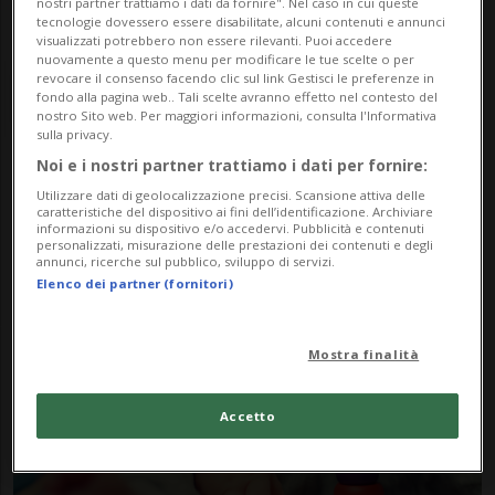
nostri partner trattiamo i dati da fornire". Nel caso in cui queste
tecnologie dovessero essere disabilitate, alcuni contenuti e annunci
visualizzati potrebbero non essere rilevanti. Puoi accedere
nuovamente a questo menu per modificare le tue scelte o per
revocare il consenso facendo clic sul link Gestisci le preferenze in
fondo alla pagina web.. Tali scelte avranno effetto nel contesto del
nostro Sito web. Per maggiori informazioni, consulta l'Informativa
sulla privacy.
Noi e i nostri partner trattiamo i dati per fornire:
Notizie su Dispetto
Utilizzare dati di geolocalizzazione precisi. Scansione attiva delle
caratteristiche del dispositivo ai fini dell’identificazione. Archiviare
informazioni su dispositivo e/o accedervi. Pubblicità e contenuti
personalizzati, misurazione delle prestazioni dei contenuti e degli
annunci, ricerche sul pubblico, sviluppo di servizi.
Segui le notizie e gli approfondimenti su
Elenco dei partner (fornitori)
Dispetto.
Mostra finalità
Accetto