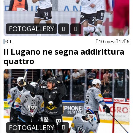
FOTOGALLERY
FCL
10 mesi
12
6
Il Lugano ne segna addirittura
quattro
FOTOGALLERY