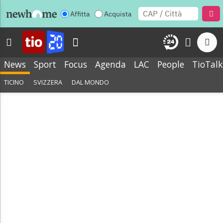
Affitta
Acquista
News
Sport
Focus
Agenda
LAC
People
TioTalk
TICINO
SVIZZERA
DAL MONDO