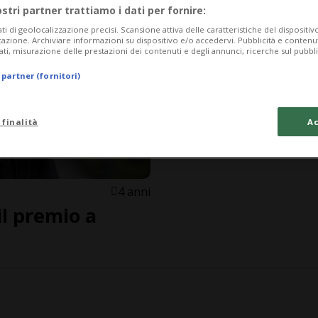
ostri partner trattiamo i dati per fornire:
ati di geolocalizzazione precisi. Scansione attiva delle caratteristiche del dispositivo 
icazione. Archiviare informazioni su dispositivo e/o accedervi. Pubblicità e contenu
ati, misurazione delle prestazioni dei contenuti e degli annunci, ricerche sul pubbl
 partner (fornitori)
 finalità
Ac
4 anni
il premio a