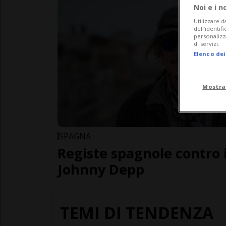
Noi e i n
Utilizzare d
dell’identif
personalizz
di servizi.
Elenco dei
Mostra
SPAGNA
Registe spagnole contro 
Johnny Depp
TEMI DI TENDENZA