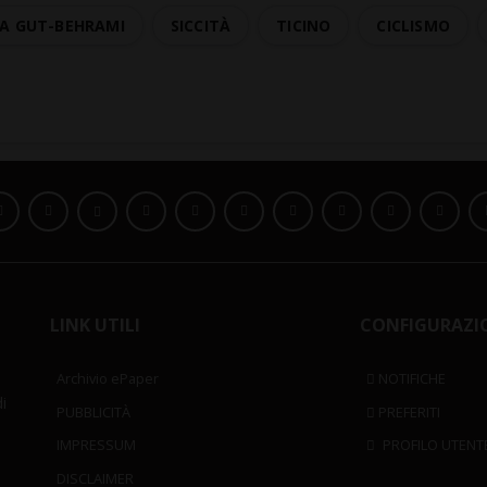
A GUT-BEHRAMI
SICCITÀ
TICINO
CICLISMO
LINK UTILI
CONFIGURAZI
Archivio ePaper
NOTIFICHE
i
PUBBLICITÀ
PREFERITI
IMPRESSUM
PROFILO UTENT
DISCLAIMER