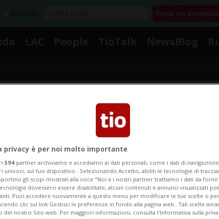
Acquista
nda
LAC
People
TioTalk
NewsBlog
R
Segnalaci
Notizie su Cristina Andreu
a privacy è per noi molto importante
ri
594
partner archiviamo e accediamo ai dati personali, come i dati di navigazione 
ri univoci, sul tuo dispositivo . Selezionando Accetto, abiliti le tecnologie di tracc
portino gli scopi mostrati alla voce "Noi e i nostri partner trattiamo i dati da fornir
egui le notizie e gli approfondimenti su Cristina Andre
tecnologie dovessero essere disabilitate, alcuni contenuti e annunci visualizzati 
vanti. Puoi accedere nuovamente a questo menu per modificare le tue scelte o per
endo clic sul link Gestisci le preferenze in fondo alla pagina web.. Tali scelte avr
o del nostro Sito web. Per maggiori informazioni, consulta l'Informativa sulla priva