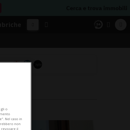
Cerca e trova immobili
ubriche
gli o
iamento
e". Nel caso in
potrebbero non
 revocare il