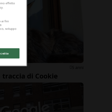
anno effetto
cy.
ai fini
ti
ico, sviluppo
cetto
5 anni
traccia di Cookie