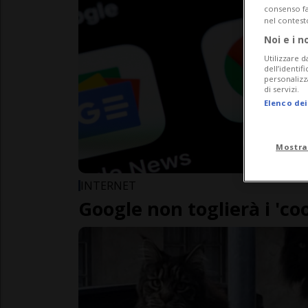
consenso fac
nel contest
Noi e i n
Utilizzare d
dell’identif
personalizz
di servizi.
Elenco dei
Mostra
INTERNET
Google non toglierà i 'c