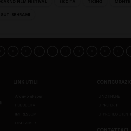
OCARNO FILM FESTIVAL
SICCITÀ
TICINO
MONTE 
 GUT-BEHRAMI
LINK UTILI
CONFIGURAZI
Archivio ePaper
NOTIFICHE
i
PUBBLICITÀ
PREFERITI
IMPRESSUM
PROFILO UTENT
DISCLAIMER
CONTATTACI