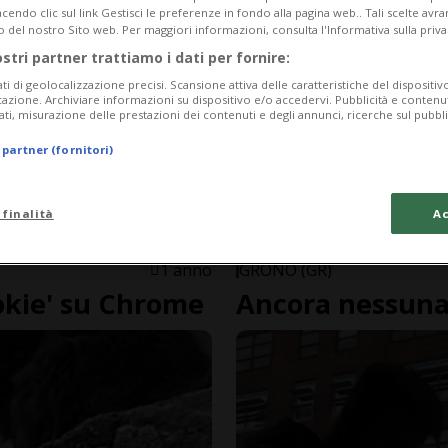
endo clic sul link Gestisci le preferenze in fondo alla pagina web.. Tali scelte avr
o del nostro Sito web. Per maggiori informazioni, consulta l'Informativa sulla priva
ostri partner trattiamo i dati per fornire:
ati di geolocalizzazione precisi. Scansione attiva delle caratteristiche del dispositivo 
icazione. Archiviare informazioni su dispositivo e/o accedervi. Pubblicità e contenu
ati, misurazione delle prestazioni dei contenuti e degli annunci, ricerche sul pubbl
 partner (fornitori)
 finalità
Ac
1 anno
GRONO (GR)
ookie' su Chrome
Ancora nessuna 