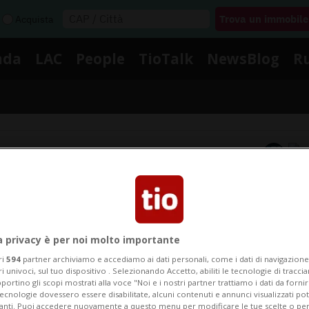
Acquista
nda
LAC
People
TioTalk
NewsBlog
R
Segnalaci
Notizie su Cookie
a privacy è per noi molto importante
Segui le notizie e gli approfondimenti su Cookie.
ri
594
partner archiviamo e accediamo ai dati personali, come i dati di navigazione 
ri univoci, sul tuo dispositivo . Selezionando Accetto, abiliti le tecnologie di tracc
portino gli scopi mostrati alla voce "Noi e i nostri partner trattiamo i dati da fornir
tecnologie dovessero essere disabilitate, alcuni contenuti e annunci visualizzati 
vanti. Puoi accedere nuovamente a questo menu per modificare le tue scelte o per