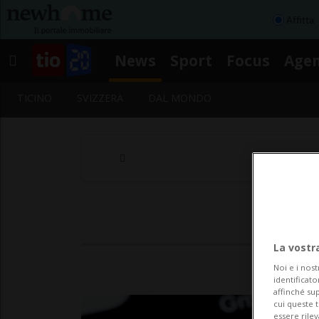
Affitta
News
Sport
Focus
Age
TICINO
SVIZZERA
DAL MONDO
La vostr
Noi e i nost
identificato
affinché sup
cui queste 
essere rile