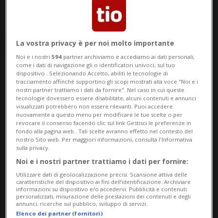
La vostra privacy è per noi molto importante
Noi e i nostri
594
partner archiviamo e accediamo ai dati personali,
come i dati di navigazione gli o identificatori univoci, sul tuo
dispositivo . Selezionando Accetto, abiliti le tecnologie di
Notizie su Contabili
tracciamento affinché supportino gli scopi mostrati alla voce "Noi e i
nostri partner trattiamo i dati da fornire". Nel caso in cui queste
tecnologie dovessero essere disabilitate, alcuni contenuti e annunci
visualizzati potrebbero non essere rilevanti. Puoi accedere
nuovamente a questo menu per modificare le tue scelte o per
Segui le notizie e gli approfondimenti su
revocare il consenso facendo clic sul link Gestisci le preferenze in
fondo alla pagina web.. Tali scelte avranno effetto nel contesto del
Contabili.
nostro Sito web. Per maggiori informazioni, consulta l'Informativa
sulla privacy.
Noi e i nostri partner trattiamo i dati per fornire:
Utilizzare dati di geolocalizzazione precisi. Scansione attiva delle
caratteristiche del dispositivo ai fini dell’identificazione. Archiviare
informazioni su dispositivo e/o accedervi. Pubblicità e contenuti
personalizzati, misurazione delle prestazioni dei contenuti e degli
annunci, ricerche sul pubblico, sviluppo di servizi.
Elenco dei partner (fornitori)