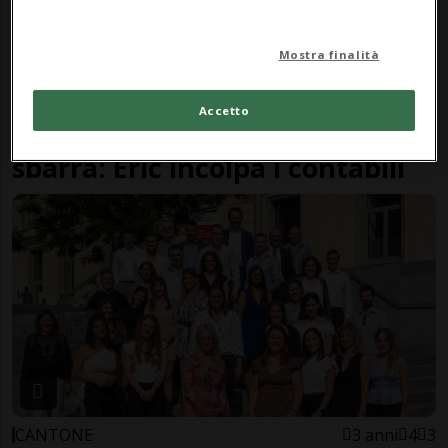
Mostra finalità
STATI UNITI
2 anni
6
Accetto
Un altro figlio di Trump alla
sbarra: Eric incolpa i contabili
CANTONE
3 anni
4
3