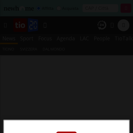
Affitta
Acquista
News
Sport
Focus
Agenda
LAC
People
TioTalk
TICINO
SVIZZERA
DAL MONDO