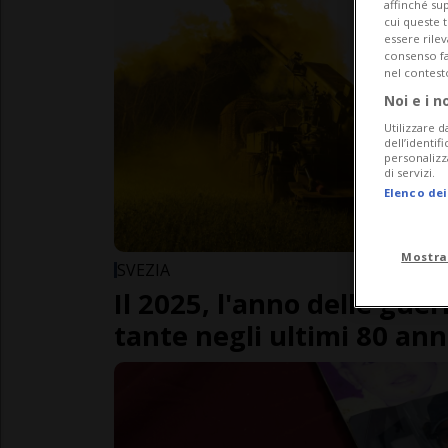
affinché sup
cui queste 
essere rile
consenso fac
nel contest
Noi e i n
Utilizzare d
dell’identif
personalizz
di servizi.
Elenco dei
Mostra
SVEZIA
Il 2025, l'anno delle guer
tante negli ultimi 80 ann