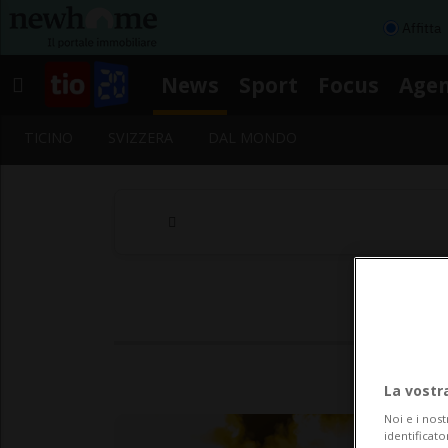
Affitta
News
Sport
Focus
Age
TICINO
SVIZZERA
DAL MONDO
S
La vostr
Noi e i nost
identificato