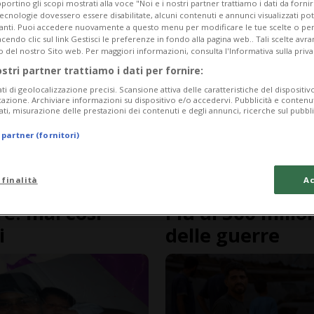
portino gli scopi mostrati alla voce "Noi e i nostri partner trattiamo i dati da fornir
tecnologie dovessero essere disabilitate, alcuni contenuti e annunci visualizzati 
vanti. Puoi accedere nuovamente a questo menu per modificare le tue scelte o per
endo clic sul link Gestisci le preferenze in fondo alla pagina web.. Tali scelte avr
o del nostro Sito web. Per maggiori informazioni, consulta l'Informativa sulla priva
ostri partner trattiamo i dati per fornire:
ati di geolocalizzazione precisi. Scansione attiva delle caratteristiche del dispositivo 
icazione. Archiviare informazioni su dispositivo e/o accedervi. Pubblicità e contenu
ati, misurazione delle prestazioni dei contenuti e degli annunci, ricerche sul pubbl
 partner (fornitori)
 finalità
Ac
2 mesi
9
UNICEF
re: mai così
Più di 500 milio
i
delle guerre