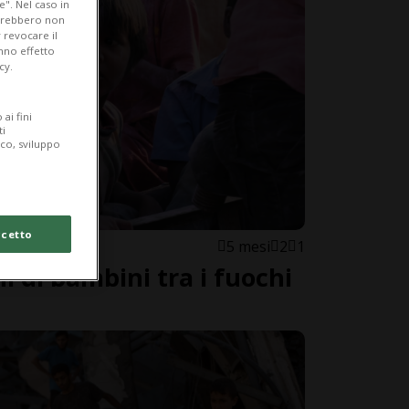
e". Nel caso in
potrebbero non
 revocare il
anno effetto
cy.
ai fini
ti
ico, sviluppo
cetto
5 mesi
2
1
ni di bambini tra i fuochi