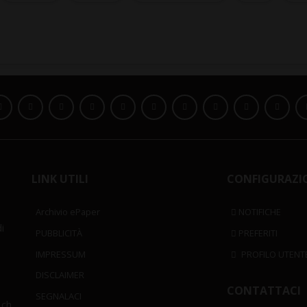
LINK UTILI
CONFIGURAZI
Archivio ePaper
NOTIFICHE
i
PUBBLICITÀ
PREFERITI
IMPRESSUM
PROFILO UTENT
DISCLAIMER
CONTATTACI
SEGNALACI
.ch