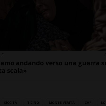
LE
iamo andando verso una guerra s
ta scala»
SICCITÀ
TICINO
MONTE VERITÀ
CAF
LO