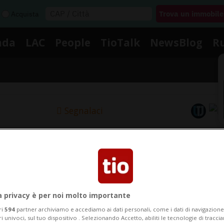
Acquista
nda
LAC
People
TioTalk
NewsBlog
R
Segnalaci
Notizie su Conflitti Armati
egui le notizie e gli approfondimenti su Conflitti Armat
a privacy è per noi molto importante
ri
594
partner archiviamo e accediamo ai dati personali, come i dati di navigazione 
ri univoci, sul tuo dispositivo . Selezionando Accetto, abiliti le tecnologie di tracc