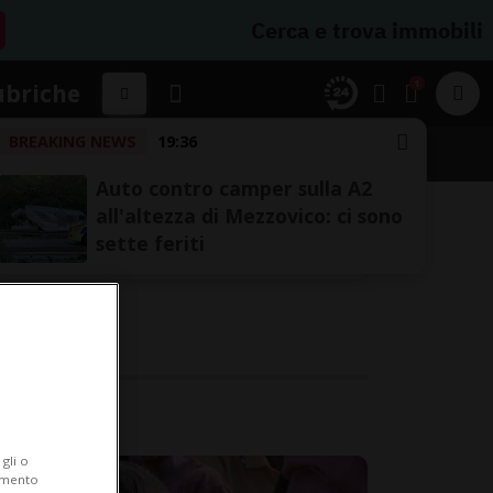
Cerca e trova immobili
1
ubriche
BREAKING NEWS
19:36
Auto contro camper sulla A2
all'altezza di Mezzovico: ci sono
sette feriti
i.
gli o
iamento