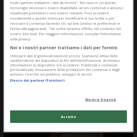
nostri partner trattiamo i dati da fornire". Nel caso in cui queste
tecnologie dovessero essere disabilitate, alcuni contenuti e annunci
visualizzati potrebbero non essere rilevanti. Puoi accedere
nuovamente a questo menu per modificare le tue scelte o per
revocare il consenso facendo clic sul link Gestisci le preferenze in
fondo alla pagina web.. Tali scelte avranno effetto nel contesto del
nostro Sito web. Per maggiori informazioni, consulta l'Informativa
sulla privacy.
Noi e i nostri partner trattiamo i dati per fornire:
Notizie su Concorso
Utilizzare dati di geolocalizzazione precisi. Scansione attiva delle
caratteristiche del dispositivo ai fini dell’identificazione. Archiviare
Pianistico Internazionale
informazioni su dispositivo e/o accedervi. Pubblicità e contenuti
personalizzati, misurazione delle prestazioni dei contenuti e degli
annunci, ricerche sul pubblico, sviluppo di servizi.
Elenco dei partner (fornitori)
Segui le notizie e gli approfondimenti su
Concorso Pianistico Internazionale.
Mostra finalità
Accetto