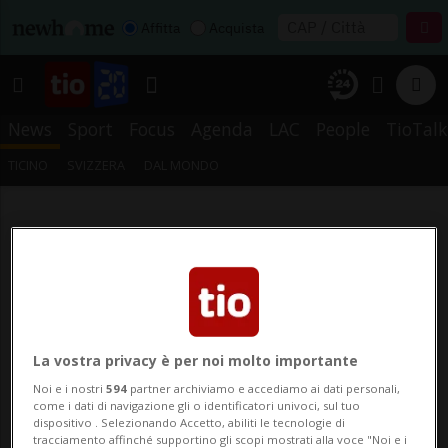
Affitta
Acquista
News
Sport
Focus
Agenda
LAC
People
TioTalk
TICINO
SVIZZERA
DAL MONDO
La vostra privacy è per noi molto importante
Noi e i nostri
594
partner archiviamo e accediamo ai dati personali,
come i dati di navigazione gli o identificatori univoci, sul tuo
dispositivo . Selezionando Accetto, abiliti le tecnologie di
tracciamento affinché supportino gli scopi mostrati alla voce "Noi e i