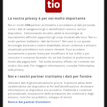
La vostra privacy è per noi molto importante
Noi e i nostri
594
partner archiviamo e accediamo ai dati personali,
come i dati di navigazione gli o identificatori univoci, sul tuo
dispositivo . Selezionando Accetto, abiliti le tecnologie di
tracciamento affinché supportino gli scopi mostrati alla voce "Noi e i
Notizie su Concorsi
nostri partner trattiamo i dati da fornire". Nel caso in cui queste
tecnologie dovessero essere disabilitate, alcuni contenuti e annunci
Musicali
visualizzati potrebbero non essere rilevanti. Puoi accedere
nuovamente a questo menu per modificare le tue scelte o per
revocare il consenso facendo clic sul link Gestisci le preferenze in
fondo alla pagina web.. Tali scelte avranno effetto nel contesto del
nostro Sito web. Per maggiori informazioni, consulta l'Informativa
Segui le notizie e gli approfondimenti su
sulla privacy.
Concorsi Musicali.
Noi e i nostri partner trattiamo i dati per fornire:
Utilizzare dati di geolocalizzazione precisi. Scansione attiva delle
caratteristiche del dispositivo ai fini dell’identificazione. Archiviare
informazioni su dispositivo e/o accedervi. Pubblicità e contenuti
personalizzati, misurazione delle prestazioni dei contenuti e degli
annunci, ricerche sul pubblico, sviluppo di servizi.
Elenco dei partner (fornitori)