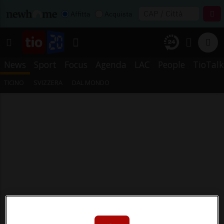
Affitta
Acquista
News
Sport
Focus
Agenda
LAC
People
TioTalk
TICINO
SVIZZERA
DAL MONDO