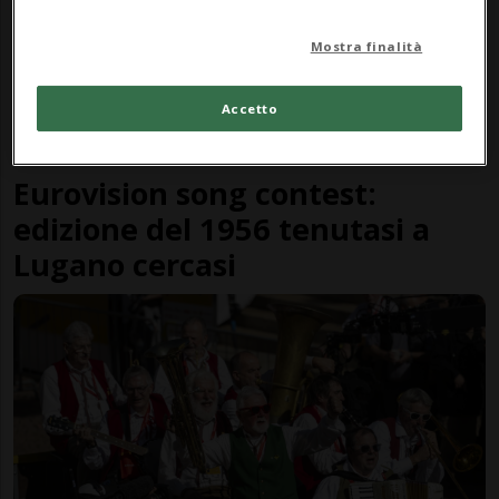
Mostra finalità
Accetto
SVIZZERA/CANTONE
3 mesi
Eurovision song contest:
edizione del 1956 tenutasi a
Lugano cercasi