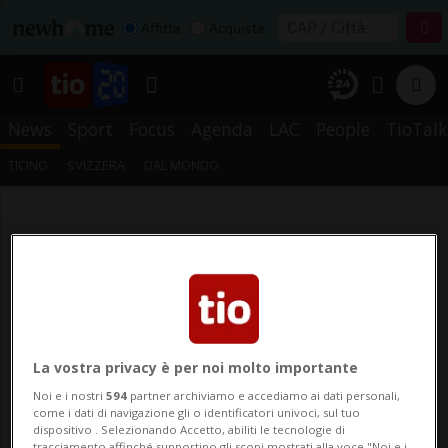
Affitta
Acquista
News
Sport
Focus
Agenda
LAC
People
TioTalk
TICINO
SVIZZERA
DAL MONDO
La vostra privacy è per noi molto importante
Noi e i nostri
594
partner archiviamo e accediamo ai dati personali,
come i dati di navigazione gli o identificatori univoci, sul tuo
dispositivo . Selezionando Accetto, abiliti le tecnologie di
tracciamento affinché supportino gli scopi mostrati alla voce "Noi e i