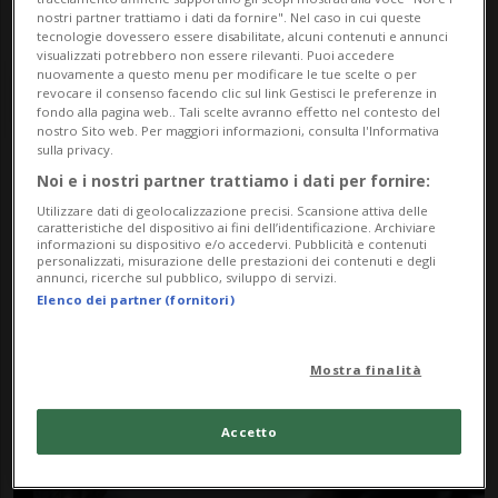
nostri partner trattiamo i dati da fornire". Nel caso in cui queste
tecnologie dovessero essere disabilitate, alcuni contenuti e annunci
visualizzati potrebbero non essere rilevanti. Puoi accedere
nuovamente a questo menu per modificare le tue scelte o per
revocare il consenso facendo clic sul link Gestisci le preferenze in
fondo alla pagina web.. Tali scelte avranno effetto nel contesto del
nostro Sito web. Per maggiori informazioni, consulta l'Informativa
sulla privacy.
Noi e i nostri partner trattiamo i dati per fornire:
Notizie su Comunali
Utilizzare dati di geolocalizzazione precisi. Scansione attiva delle
Manuel Donati
caratteristiche del dispositivo ai fini dell’identificazione. Archiviare
informazioni su dispositivo e/o accedervi. Pubblicità e contenuti
personalizzati, misurazione delle prestazioni dei contenuti e degli
annunci, ricerche sul pubblico, sviluppo di servizi.
Elenco dei partner (fornitori)
Segui le notizie e gli approfondimenti su
Comunali Manuel Donati.
Mostra finalità
Accetto