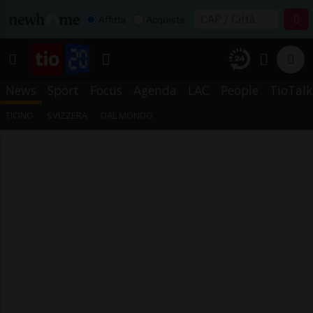
Affitta
Acquista
News
Sport
Focus
Agenda
LAC
People
TioTalk
TICINO
SVIZZERA
DAL MONDO