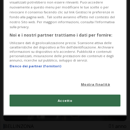
visualizzati potrebbero non essere rilevanti. Puoi accedere
nuovamente a questo menu per modificare le tue scelte o per
revocare il consenso facendo clic sul link Gestisci le preferenze in
fondo alla pagina web.. Tali scelte avranno effetto nel contesto del
nostro Sito web. Per maggiori informazioni, consulta l'Informativa
sulla privacy.
BELLINZONA
1 anno
Noi e i nostri partner trattiamo i dati per fornire:
Coca, eroina e "keta" nel
Utilizzare dati di geolocalizzazione precisi. Scansione attiva delle
Bellinzonese, inchiesta chiusa
caratteristiche del dispositivo ai fini dell’identificazione. Archiviare
informazioni su dispositivo e/o accedervi. Pubblicità e contenuti
personalizzati, misurazione delle prestazioni dei contenuti e degli
annunci, ricerche sul pubblico, sviluppo di servizi.
Elenco dei partner (fornitori)
Mostra finalità
Accetto
BELLINZONA
1 anno