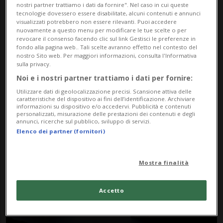
nostri partner trattiamo i dati da fornire". Nel caso in cui queste
tecnologie dovessero essere disabilitate, alcuni contenuti e annunci
visualizzati potrebbero non essere rilevanti. Puoi accedere
nuovamente a questo menu per modificare le tue scelte o per
revocare il consenso facendo clic sul link Gestisci le preferenze in
fondo alla pagina web.. Tali scelte avranno effetto nel contesto del
nostro Sito web. Per maggiori informazioni, consulta l'Informativa
sulla privacy.
Noi e i nostri partner trattiamo i dati per fornire:
Notizie su Claude Hauri
Utilizzare dati di geolocalizzazione precisi. Scansione attiva delle
caratteristiche del dispositivo ai fini dell’identificazione. Archiviare
informazioni su dispositivo e/o accedervi. Pubblicità e contenuti
personalizzati, misurazione delle prestazioni dei contenuti e degli
Segui le notizie e gli approfondimenti su
annunci, ricerche sul pubblico, sviluppo di servizi.
Elenco dei partner (fornitori)
Claude Hauri.
Mostra finalità
Accetto