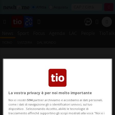
Affitta
Acquista
News
Sport
Focus
Agenda
LAC
People
TioTalk
TICINO
SVIZZERA
DAL MONDO
La vostra privacy è per noi molto importante
Noi e i nostri
594
partner archiviamo e accediamo ai dati personali,
come i dati di navigazione gli o identificatori univoci, sul tuo
dispositivo . Selezionando Accetto, abiliti le tecnologie di
tracciamento affinché supportino gli scopi mostrati alla voce "Noi e i