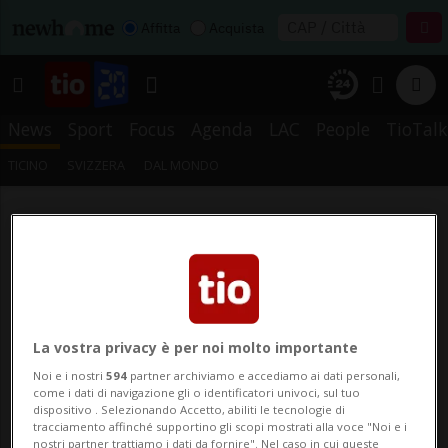
Affitta
Acquista
News
Sport
Focus
Agenda
LAC
People
TioTalk
TICINO
SVIZZERA
DAL MONDO
La vostra privacy è per noi molto importante
Noi e i nostri
594
partner archiviamo e accediamo ai dati personali,
come i dati di navigazione gli o identificatori univoci, sul tuo
dispositivo . Selezionando Accetto, abiliti le tecnologie di
tracciamento affinché supportino gli scopi mostrati alla voce "Noi e i
nostri partner trattiamo i dati da fornire". Nel caso in cui queste