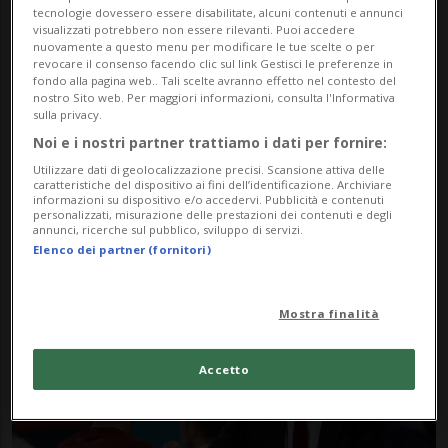
tecnologie dovessero essere disabilitate, alcuni contenuti e annunci
visualizzati potrebbero non essere rilevanti. Puoi accedere
nuovamente a questo menu per modificare le tue scelte o per
revocare il consenso facendo clic sul link Gestisci le preferenze in
fondo alla pagina web.. Tali scelte avranno effetto nel contesto del
nostro Sito web. Per maggiori informazioni, consulta l'Informativa
sulla privacy.
Noi e i nostri partner trattiamo i dati per fornire:
Notizie su Championat
Utilizzare dati di geolocalizzazione precisi. Scansione attiva delle
caratteristiche del dispositivo ai fini dell’identificazione. Archiviare
informazioni su dispositivo e/o accedervi. Pubblicità e contenuti
personalizzati, misurazione delle prestazioni dei contenuti e degli
annunci, ricerche sul pubblico, sviluppo di servizi.
Segui le notizie e gli approfondimenti su
Elenco dei partner (fornitori)
Championat.
Mostra finalità
Accetto