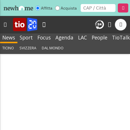
Affitta
Acquista
News
Sport
Focus
Agenda
LAC
People
TioTalk
TICINO
SVIZZERA
DAL MONDO