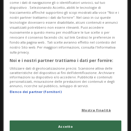
come i dati di navigazione gli o identificatori univoci, sul tuo
dispositivo . Selezionando Accetto, abiliti le tecnologie di
tracciamento affinché supportino gli scopi mostrati alla voce "Noi e i
nostri partner trattiamo i dati da fornire". Nel caso in cui queste
tecnologie dovessero essere disabilitate, alcuni contenuti e annunci
visualizzati potrebbero non essere rilevanti. Puoi accedere
nuovamente a questo menu per modificare le tue scelte o per
revocare il consenso facendo clic sul link Gestisci le preferenze in
fondo alla pagina web.. Tali scelte avranno effetto nel contesto del
nostro Sito web. Per maggiori informazioni, consulta l'Informativa
Notizie su Ceramica
sulla privacy.
Noi e i nostri partner trattiamo i dati per fornire:
Utilizzare dati di geolocalizzazione precisi. Scansione attiva delle
Segui le notizie e gli approfondimenti su
caratteristiche del dispositivo ai fini dell’identificazione. Archiviare
informazioni su dispositivo e/o accedervi. Pubblicità e contenuti
Ceramica.
personalizzati, misurazione delle prestazioni dei contenuti e degli
annunci, ricerche sul pubblico, sviluppo di servizi.
Elenco dei partner (fornitori)
Mostra finalità
Accetto