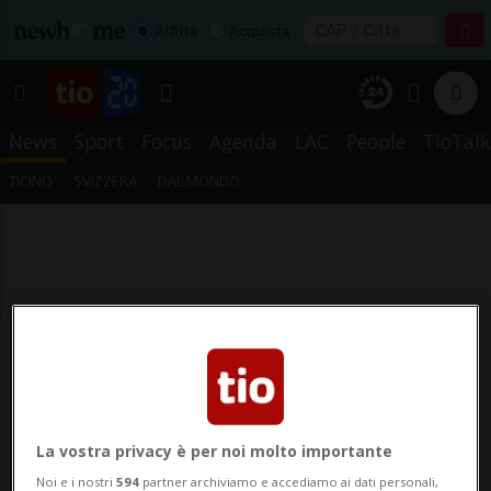
Affitta
Acquista
News
Sport
Focus
Agenda
LAC
People
TioTalk
TICINO
SVIZZERA
DAL MONDO
La vostra privacy è per noi molto importante
Noi e i nostri
594
partner archiviamo e accediamo ai dati personali,