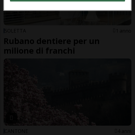
SOLETTA
1 anno
Rubano dentiere per un
milione di franchi
CANTONE
4 anni