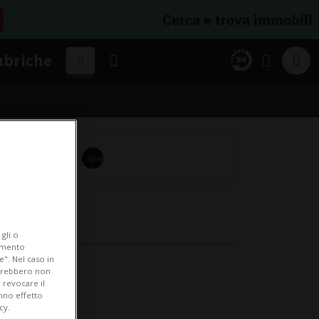
Cerca e trova immobili
ubriche
gli o
iamento
e". Nel caso in
potrebbero non
 revocare il
anno effetto
cy.