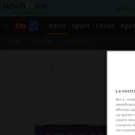
Affitta
News
Sport
Focus
Age
TICINO
SVIZZERA
DAL MONDO
La vostr
Noi e i nost
identificato
affinché sup
cui queste 
essere rile
consenso fac
nel contest