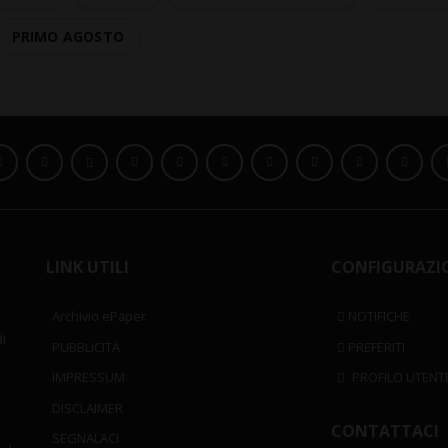
PRIMO AGOSTO
LINK UTILI
CONFIGURAZI
Archivio ePaper
NOTIFICHE
i
PUBBLICITÀ
PREFERITI
IMPRESSUM
PROFILO UTENT
DISCLAIMER
CONTATTACI
SEGNALACI