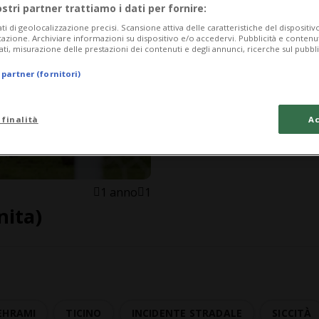
ostri partner trattiamo i dati per fornire:
ati di geolocalizzazione precisi. Scansione attiva delle caratteristiche del dispositivo 
icazione. Archiviare informazioni su dispositivo e/o accedervi. Pubblicità e contenu
ati, misurazione delle prestazioni dei contenuti e degli annunci, ricerche sul pubbl
 partner (fornitori)
 finalità
Ac
1 anno
1
nita)
EHRAMI
TICINO
INCIDENTE STRADALE
SICCITÀ