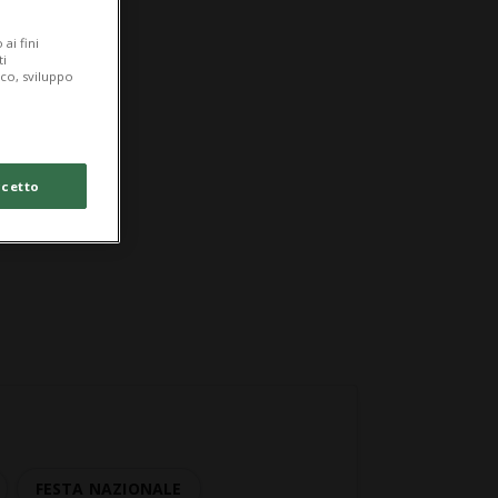
ai fini
ti
ico, sviluppo
cetto
FESTA NAZIONALE