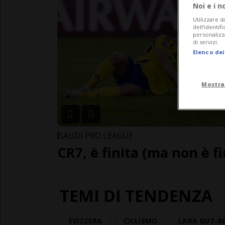
Noi e i n
Utilizzare d
dell’identif
personalizz
di servizi.
Elenco dei
Mostra
SAUDI PRO LEAGUE
CR7, è finita (ma non è fi
TEMI DI TENDENZA
SVIZZERA
CICLISMO
LARA GUT-B