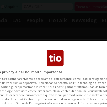
Acquista
nda
LAC
People
TioTalk
NewsBlog
R
Segnalaci
Notizie su Capitolo
a privacy è per noi molto importante
ri
594
partner archiviamo e accediamo ai dati personali, come i dati di navigazione 
ri univoci, sul tuo dispositivo . Selezionando Accetto, abiliti le tecnologie di tracc
portino gli scopi mostrati alla voce "Noi e i nostri partner trattiamo i dati da fornir
Segui le notizie e gli approfondimenti su Capitolo.
tecnologie dovessero essere disabilitate, alcuni contenuti e annunci visualizzati 
vanti. Puoi accedere nuovamente a questo menu per modificare le tue scelte o per
endo clic sul link Gestisci le preferenze in fondo alla pagina web.. Tali scelte avr
o del nostro Sito web. Per maggiori informazioni, consulta l'Informativa sulla priva