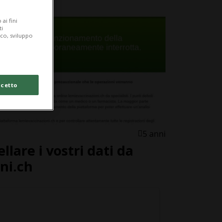
ai fini
ti
ico, sviluppo
cetto
5 anni
lare i vostri dati da
ni.ch