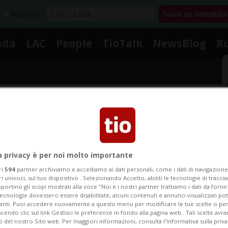
Acquista
nda
LAC
People
TioTalk
NewsBlog
R
Segnalaci
Notizie su Cancellazione Dat
a privacy è per noi molto importante
ri
594
partner archiviamo e accediamo ai dati personali, come i dati di navigazione 
ri univoci, sul tuo dispositivo . Selezionando Accetto, abiliti le tecnologie di tracc
portino gli scopi mostrati alla voce "Noi e i nostri partner trattiamo i dati da fornir
ui le notizie e gli approfondimenti su Cancellazione D
tecnologie dovessero essere disabilitate, alcuni contenuti e annunci visualizzati 
vanti. Puoi accedere nuovamente a questo menu per modificare le tue scelte o per
endo clic sul link Gestisci le preferenze in fondo alla pagina web.. Tali scelte avr
o del nostro Sito web. Per maggiori informazioni, consulta l'Informativa sulla priva