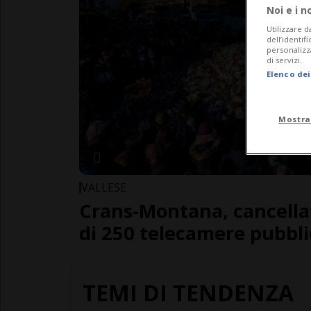
Noi e i n
Utilizzare d
dell’identif
personalizz
di servizi.
Elenco dei
Mostra
VALLESE
Crans-Montana, cancella
di 250 telecamere pubbl
TEMI DI TENDENZA