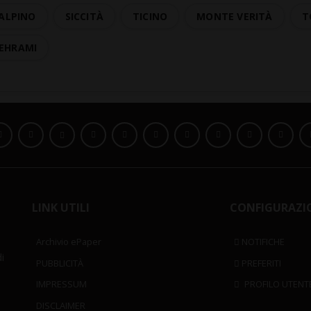
 ALPINO
SICCITÀ
TICINO
MONTE VERITÀ
T
EHRAMI
LINK UTILI
CONFIGURAZI
Archivio ePaper
NOTIFICHE
i
PUBBLICITÀ
PREFERITI
IMPRESSUM
PROFILO UTENT
DISCLAIMER