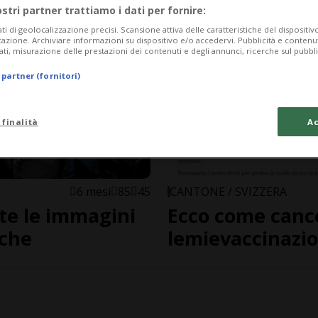
ostri partner trattiamo i dati per fornire:
ati di geolocalizzazione precisi. Scansione attiva delle caratteristiche del dispositivo 
icazione. Archiviare informazioni su dispositivo e/o accedervi. Pubblicità e contenu
ati, misurazione delle prestazioni dei contenuti e degli annunci, ricerche sul pubbl
 partner (fornitori)
 finalità
Ac
6 mesi
85
45
CANTONE / SVIZZERA
te le immagini
Ecco come cancel
iche
lemievaccinazio