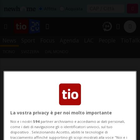
Affitta
Acquista
News
Sport
Focus
Agenda
LAC
People
TioTalk
TICINO
SVIZZERA
DAL MONDO
La vostra privacy è per noi molto importante
Noi e i nostri
594
partner archiviamo e accediamo ai dati personali,
come i dati di navigazione gli o identificatori univoci, sul tuo
dispositivo . Selezionando Accetto, abiliti le tecnologie di
tracciamento affinché supportino gli scopi mostrati alla voce "Noi e i