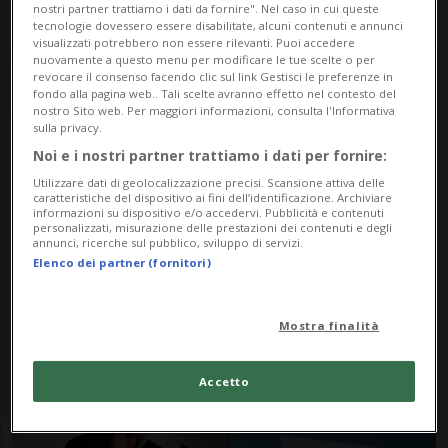
nostri partner trattiamo i dati da fornire". Nel caso in cui queste
tecnologie dovessero essere disabilitate, alcuni contenuti e annunci
visualizzati potrebbero non essere rilevanti. Puoi accedere
nuovamente a questo menu per modificare le tue scelte o per
revocare il consenso facendo clic sul link Gestisci le preferenze in
fondo alla pagina web.. Tali scelte avranno effetto nel contesto del
nostro Sito web. Per maggiori informazioni, consulta l'Informativa
sulla privacy.
Noi e i nostri partner trattiamo i dati per fornire:
Notizie su Camera
Utilizzare dati di geolocalizzazione precisi. Scansione attiva delle
caratteristiche del dispositivo ai fini dell’identificazione. Archiviare
Legislativa
informazioni su dispositivo e/o accedervi. Pubblicità e contenuti
personalizzati, misurazione delle prestazioni dei contenuti e degli
annunci, ricerche sul pubblico, sviluppo di servizi.
Elenco dei partner (fornitori)
Segui le notizie e gli approfondimenti su
Camera Legislativa.
Mostra finalità
Accetto