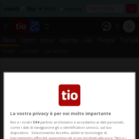
Affitta
Acquista
News
Sport
Focus
Agenda
LAC
People
TioTalk
TICINO
SVIZZERA
DAL MONDO
La vostra privacy è per noi molto importante
Noi e i nostri
594
partner archiviamo e accediamo ai dati personali,
come i dati di navigazione gli o identificatori univoci, sul tuo
dispositivo . Selezionando Accetto, abiliti le tecnologie di
tracciamento affinché supportino gli scopi mostrati alla voce "Noi e i