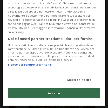
nostri partner trattiamo i dati da fornire". Nel caso in cui queste
tecnologie dovessero essere disabilitate, alcuni contenuti e annunci
visualizzati potrebbero non essere rilevanti. Puoi accedere
nuovamente a questo menu per modificare le tue scelte o per
revocare il consenso facendo clic sul link Gestisci le preferenze in
fondo alla pagina web.. Tali scelte avranno effetto nel contesto del
nostro Sito web. Per maggiori informazioni, consulta l'Informativa
sulla privacy.
Noi e i nostri partner trattiamo i dati per fornire:
Notizie su Calendario
Utilizzare dati di geolocalizzazione precisi. Scansione attiva delle
caratteristiche del dispositivo ai fini dell’identificazione. Archiviare
Maya
informazioni su dispositivo e/o accedervi. Pubblicità e contenuti
personalizzati, misurazione delle prestazioni dei contenuti e degli
annunci, ricerche sul pubblico, sviluppo di servizi.
Elenco dei partner (fornitori)
Segui le notizie e gli approfondimenti su
Calendario Maya.
Mostra finalità
Accetto