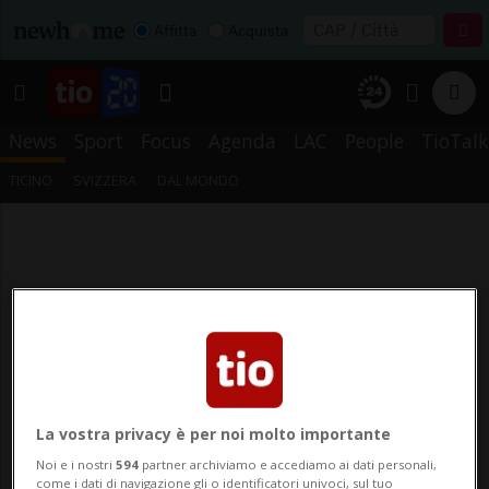
Affitta
Acquista
News
Sport
Focus
Agenda
LAC
People
TioTalk
TICINO
SVIZZERA
DAL MONDO
La vostra privacy è per noi molto importante
Noi e i nostri
594
partner archiviamo e accediamo ai dati personali,
come i dati di navigazione gli o identificatori univoci, sul tuo