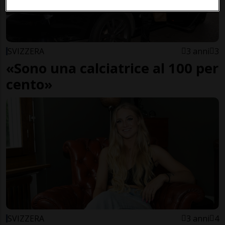
SVIZZERA
3 anni
3
«Sono una calciatrice al 100 per
cento»
SVIZZERA
3 anni
4