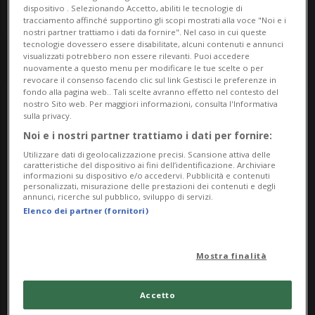
dispositivo . Selezionando Accetto, abiliti le tecnologie di
tracciamento affinché supportino gli scopi mostrati alla voce "Noi e i
nostri partner trattiamo i dati da fornire". Nel caso in cui queste
tecnologie dovessero essere disabilitate, alcuni contenuti e annunci
visualizzati potrebbero non essere rilevanti. Puoi accedere
nuovamente a questo menu per modificare le tue scelte o per
revocare il consenso facendo clic sul link Gestisci le preferenze in
fondo alla pagina web.. Tali scelte avranno effetto nel contesto del
nostro Sito web. Per maggiori informazioni, consulta l'Informativa
Notizie su Calciatrice
sulla privacy.
Noi e i nostri partner trattiamo i dati per fornire:
Utilizzare dati di geolocalizzazione precisi. Scansione attiva delle
caratteristiche del dispositivo ai fini dell’identificazione. Archiviare
Segui le notizie e gli approfondimenti su
informazioni su dispositivo e/o accedervi. Pubblicità e contenuti
personalizzati, misurazione delle prestazioni dei contenuti e degli
Calciatrice.
annunci, ricerche sul pubblico, sviluppo di servizi.
Elenco dei partner (fornitori)
Mostra finalità
Accetto