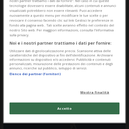
nostri partner trattiamo i dati da fornire". Nel caso in cui queste
tecnologie dovessero essere disabilitate, alcuni contenuti e annunci
visualizzati potrebbero non essere rilevanti. Puoi accedere
nuovamente a questo menu per modificare le tue scelte o per
revocare il consenso facendo clic sul link Gestisci le preferenze in
fondo alla pagina web.. Tali scelte avranno effetto nel contesto del
nostro Sito web. Per maggiori informazioni, consulta l'Informativa
sulla privacy.
Noi e i nostri partner trattiamo i dati per fornire:
Notizie su C130
Utilizzare dati di geolocalizzazione precisi. Scansione attiva delle
caratteristiche del dispositivo ai fini dell’identificazione. Archiviare
informazioni su dispositivo e/o accedervi. Pubblicità e contenuti
personalizzati, misurazione delle prestazioni dei contenuti e degli
annunci, ricerche sul pubblico, sviluppo di servizi.
Segui le notizie e gli approfondimenti su
Elenco dei partner (fornitori)
C130.
Mostra finalità
Accetto