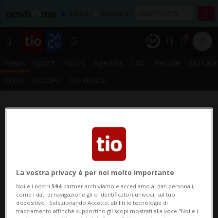
Affitta
Acquista
1
News
Sport
Focus
Agenda
LAC
People
TioTalk
TICINO
SVIZZERA
DAL MONDO
La vostra privacy è per noi molto importante
Noi e i nostri
594
partner archiviamo e accediamo ai dati personali,
come i dati di navigazione gli o identificatori univoci, sul tuo
dispositivo . Selezionando Accetto, abiliti le tecnologie di
tracciamento affinché supportino gli scopi mostrati alla voce "Noi e i