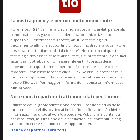
La vostra privacy è per noi molto importante
Noi e i nostri
594
partner archiviamo e accediamo ai dati personali,
come i dati di navigazione gli o identificatori univoci, sul tuo
dispositivo . Selezionando Accetto, abiliti le tecnologie di
tracciamento affinché supportino gli scopi mostrati alla voce "Noi e i
nostri partner trattiamo i dati da fornire". Nel caso in cui queste
Notizie su Bodybuilding
tecnologie dovessero essere disabilitate, alcuni contenuti e annunci
visualizzati potrebbero non essere rilevanti. Puoi accedere
nuovamente a questo menu per modificare le tue scelte o per
revocare il consenso facendo clic sul link Gestisci le preferenze in
Segui le notizie e gli approfondimenti su
fondo alla pagina web.. Tali scelte avranno effetto nel contesto del
nostro Sito web. Per maggiori informazioni, consulta l'Informativa
Bodybuilding.
sulla privacy.
Noi e i nostri partner trattiamo i dati per fornire:
Utilizzare dati di geolocalizzazione precisi. Scansione attiva delle
caratteristiche del dispositivo ai fini dell’identificazione. Archiviare
informazioni su dispositivo e/o accedervi. Pubblicità e contenuti
personalizzati, misurazione delle prestazioni dei contenuti e degli
annunci, ricerche sul pubblico, sviluppo di servizi.
Elenco dei partner (fornitori)