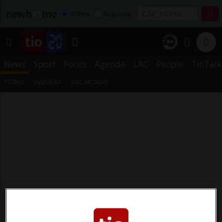
Affitta
Acquista
News
Sport
Focus
Agenda
LAC
People
TioTalk
TICINO
SVIZZERA
DAL MONDO