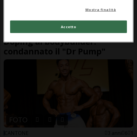
Mostra finalità
Accetto
BERNA
11 mesi
1
Doping ai bodybuilder:
condannato il "Dr Pump"
FOTO
CANTONE
3 anni
6
1