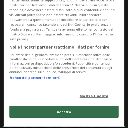
tracciamento affinché supportino gli scopi mostrati alla voce "Noi e i
nostri partner trattiamo i dati da fornire". Nel caso in cui queste
tecnologie dovessero essere disabilitate, alcuni contenuti e annunci
visualizzati potrebbero non essere rilevanti. Puoi accedere
nuovamente a questo menu per modificare le tue scelte o per
revocare il consenso facendo clic sul link Gestisci le preferenze in
fondo alla pagina web.. Tali scelte avranno effetto nel contesto del
nostro Sito web. Per maggiori informazioni, consulta l'Informativa
sulla privacy.
Noi e i nostri partner trattiamo i dati per fornire:
Notizie su Beni
Utilizzare dati di geolocalizzazione precisi. Scansione attiva delle
Industriali
caratteristiche del dispositivo ai fini dell’identificazione. Archiviare
informazioni su dispositivo e/o accedervi. Pubblicità e contenuti
personalizzati, misurazione delle prestazioni dei contenuti e degli
annunci, ricerche sul pubblico, sviluppo di servizi.
Elenco dei partner (fornitori)
Segui le notizie e gli approfondimenti su
Beni Industriali.
Mostra finalità
Accetto