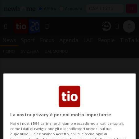
Affitta
Acquista
News
Sport
Focus
Agenda
LAC
People
TioTalk
TICINO
SVIZZERA
DAL MONDO
La vostra privacy è per noi molto importante
Noi e i nostri
594
partner archiviamo e accediamo ai dati personali,
come i dati di navigazione gli o identificatori univoci, sul tuo
dispositivo . Selezionando Accetto, abiliti le tecnologie di