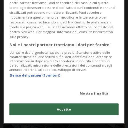
nostri partner trattiamo i dati da fornire". Nel caso in cui queste
tecnologie dovessero essere disabilitate, alcuni contenuti e annunci
visualizzati potrebbero non essere rilevanti. Puoi accedere
nuovamente a questo menu per modificare le tue scelte o per
revocare il consenso facendo clic sul link Gestisci le preferenze in
fondo alla pagina web.. Tali scelte avranno effetto nel contesto del
nostro Sito web. Per maggiori informazioni, consulta l'Informativa
sulla privacy.
Noi e i nostri partner trattiamo i dati per fornire:
Notizie su Beckford
Utilizzare dati di geolocalizzazione precisi. Scansione attiva delle
caratteristiche del dispositivo ai fini dell’identificazione. Archiviare
informazioni su dispositivo e/o accedervi. Pubblicità e contenuti
personalizzati, misurazione delle prestazioni dei contenuti e degli
Segui le notizie e gli approfondimenti su
annunci, ricerche sul pubblico, sviluppo di servizi.
Elenco dei partner (fornitori)
Beckford.
Mostra finalità
Accetto