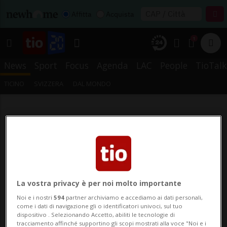
Affitta
Acquista
1
News
Sport
Focus
Agenda
LAC
People
TioTalk
TICINO
SVIZZERA
DAL MONDO
La vostra privacy è per noi molto importante
Noi e i nostri
594
partner archiviamo e accediamo ai dati personali,
come i dati di navigazione gli o identificatori univoci, sul tuo
dispositivo . Selezionando Accetto, abiliti le tecnologie di
tracciamento affinché supportino gli scopi mostrati alla voce "Noi e i