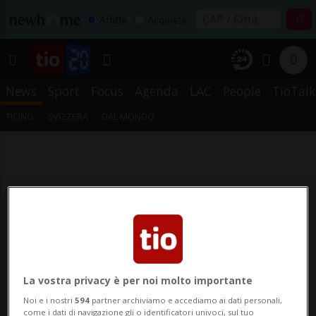
Affitta
Acquista
News
Sport
Focus
Agenda
LAC
People
TioTalk
TICINO
SVIZZERA
DAL MONDO
La vostra privacy è per noi molto importante
Noi e i nostri
594
partner archiviamo e accediamo ai dati personali,
come i dati di navigazione gli o identificatori univoci, sul tuo