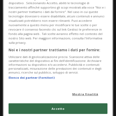
dispositivo . Selezionando Accetto, abiliti le tecnologie di
tracciamento affinché supportino gli scopi mostrati alla voce "Noi e i
nostri partner trattiamo i dati da fornire". Nel caso in cui queste
tecnologie dovessero essere disabilitate, alcuni contenuti e annunci
visualizzati potrebbero non essere rilevanti. Puoi accedere
nuovamente a questo menu per modificare le tue scelte o per
revocare il consenso facendo clic sul link Gestisci le preferenze in
fondo alla pagina web.. Tali scelte avranno effetto nel contesto del
nostro Sito web. Per maggiori informazioni, consulta l'Informativa
Notizie su Becchino
sulla privacy.
Noi e i nostri partner trattiamo i dati per fornire:
Utilizzare dati di geolocalizzazione precisi. Scansione attiva delle
caratteristiche del dispositivo ai fini dell’identificazione. Archiviare
Segui le notizie e gli approfondimenti su
informazioni su dispositivo e/o accedervi. Pubblicità e contenuti
personalizzati, misurazione delle prestazioni dei contenuti e degli
Becchino.
annunci, ricerche sul pubblico, sviluppo di servizi.
Elenco dei partner (fornitori)
Mostra finalità
Accetto