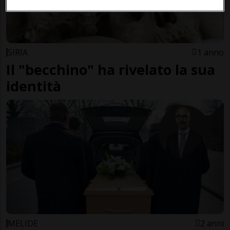
SIRIA
1 anno
Il "becchino" ha rivelato la sua
identità
MELIDE
2 anni