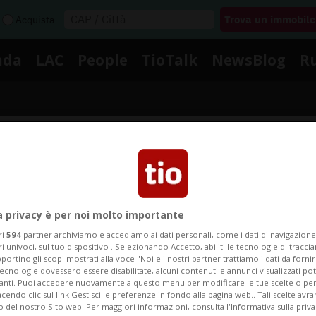
Acquista
nda
LAC
People
TioTalk
NewsBlog
R
Segnalaci
Notizie su Barriere Doganali
a privacy è per noi molto importante
ri
594
partner archiviamo e accediamo ai dati personali, come i dati di navigazione 
ri univoci, sul tuo dispositivo . Selezionando Accetto, abiliti le tecnologie di tracc
portino gli scopi mostrati alla voce "Noi e i nostri partner trattiamo i dati da fornir
gui le notizie e gli approfondimenti su Barriere Dogana
tecnologie dovessero essere disabilitate, alcuni contenuti e annunci visualizzati 
vanti. Puoi accedere nuovamente a questo menu per modificare le tue scelte o per
endo clic sul link Gestisci le preferenze in fondo alla pagina web.. Tali scelte avr
o del nostro Sito web. Per maggiori informazioni, consulta l'Informativa sulla priva