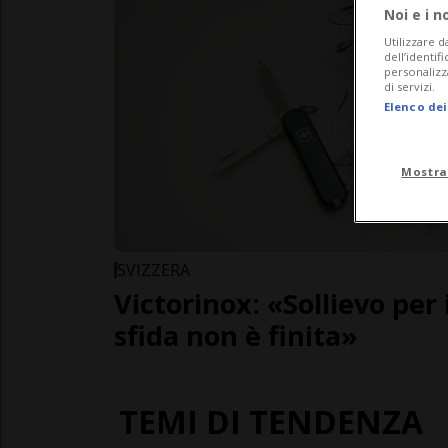
Noi e i n
Utilizzare d
dell’identif
personalizz
di servizi.
Elenco dei
Mostra
SVIZZERA
Victorinox: «Sollievo per 
sfida non è finita»
TEMI DI TENDENZA