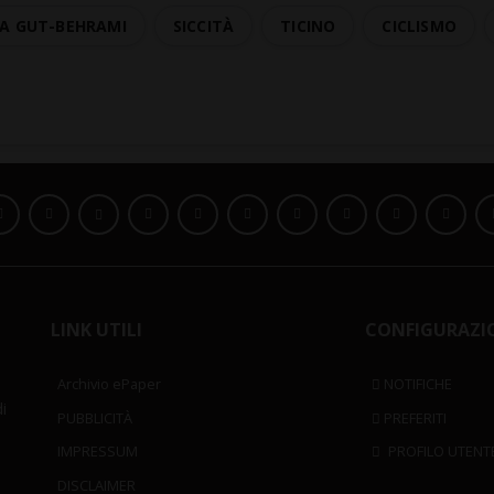
A GUT-BEHRAMI
SICCITÀ
TICINO
CICLISMO
LINK UTILI
CONFIGURAZI
Archivio ePaper
NOTIFICHE
i
PUBBLICITÀ
PREFERITI
IMPRESSUM
PROFILO UTENT
DISCLAIMER