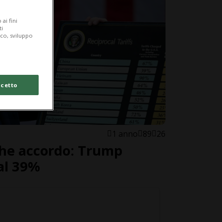
ai fini
ti
ico, sviluppo
cetto
1 anno
89
26
 che accordo: Trump
al 39%