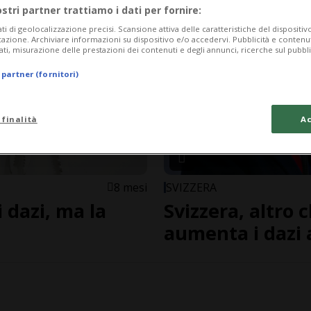
ostri partner trattiamo i dati per fornire:
ati di geolocalizzazione precisi. Scansione attiva delle caratteristiche del dispositivo 
icazione. Archiviare informazioni su dispositivo e/o accedervi. Pubblicità e contenu
ati, misurazione delle prestazioni dei contenuti e degli annunci, ricerche sul pubbl
 partner (fornitori)
 finalità
Ac
8 mesi
SVIZZERA
i dazi, ma la
Svizzera, altro
aumenta i dazi 