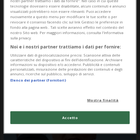
nostri partner trattiamo i dati da fornire". Nel caso in cui queste
tecnologie dovessero essere disabilitate, alcuni contenuti e annunci
visualizzati potrebbero non essere rilevanti. Puoi accedere
nuovamente a questo menu per modificare le tue scelte o per
revocare il consenso facendo clic sul link Gestisci le preferenze in
fondo alla pagina web.. Tali scelte avranno effetto nel contesto del
nostro Sito web. Per maggiori informazioni, consulta l'Informativa
sulla privacy.
Noi e i nostri partner trattiamo i dati per fornire:
Notizie su Barbara
Utilizzare dati di geolocalizzazione precisi. Scansione attiva delle
caratteristiche del dispositivo ai fini dell’identificazione. Archiviare
informazioni su dispositivo e/o accedervi. Pubblicità e contenuti
personalizzati, misurazione delle prestazioni dei contenuti e degli
annunci, ricerche sul pubblico, sviluppo di servizi.
Segui le notizie e gli approfondimenti su
Elenco dei partner (fornitori)
Barbara.
Mostra finalità
Accetto