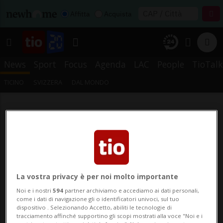
Affitta
Acquista
News
Sport
Focus
Agenda
LAC
People
TioTalk
TICINO
SVIZZERA
DAL MONDO
La vostra privacy è per noi molto importante
Noi e i nostri
594
partner archiviamo e accediamo ai dati personali,
come i dati di navigazione gli o identificatori univoci, sul tuo
dispositivo . Selezionando Accetto, abiliti le tecnologie di
tracciamento affinché supportino gli scopi mostrati alla voce "Noi e i