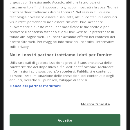
dispositivo . Selezionando Accetto, abiliti le tecnologie di
tracciamento affinché supportino gli scopi mostrati alla voce "Noi e i
nostri partner trattiamo i dati da fornire". Nel caso in cui queste
tecnologie dovessero essere disabilitate, alcuni contenuti e annunci
visualizzati potrebbero non essere rilevanti. Puoi accedere
nuovamente a questo menu per modificare le tue scelte o per
revocare il consenso facendo clic sul link Gestisci le preferenze in
fondo alla pagina web.. Tali scelte avranno effetto nel contesto del
nostro Sito web. Per maggiori informazioni, consulta l'Informativa
sulla privacy.
Notizie su Barandun
Noi e i nostri partner trattiamo i dati per fornire:
Utilizzare dati di geolocalizzazione precisi. Scansione attiva delle
caratteristiche del dispositivo ai fini dell’identificazione. Archiviare
Segui le notizie e gli approfondimenti su
informazioni su dispositivo e/o accedervi. Pubblicità e contenuti
personalizzati, misurazione delle prestazioni dei contenuti e degli
Barandun.
annunci, ricerche sul pubblico, sviluppo di servizi.
Elenco dei partner (fornitori)
Mostra finalità
Accetto