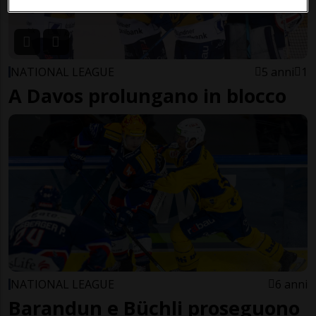
NATIONAL LEAGUE
5 anni
1
A Davos prolungano in blocco
NATIONAL LEAGUE
6 anni
Barandun e Büchli proseguono