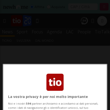
Affitta
Acquista
News
Sport
Focus
Agenda
LAC
People
TioTalk
TICINO
SVIZZERA
DAL MONDO
La vostra privacy è per noi molto importante
Noi e i nostri
594
partner archiviamo e accediamo ai dati personali,
come i dati di navigazione gli o identificatori univoci, sul tuo