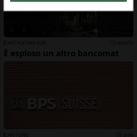
CASTASEGNA (GR)
3 anni
3
È esploso un altro bancomat
CANTONE
5 anni