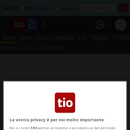
Affitta
Acquista
News
Sport
Focus
Agenda
LAC
People
TioTalk
TICINO
SVIZZERA
DAL MONDO
La vostra privacy è per noi molto importante
Noi e i nostri
594
partner archiviamo e accediamo ai dati personali,