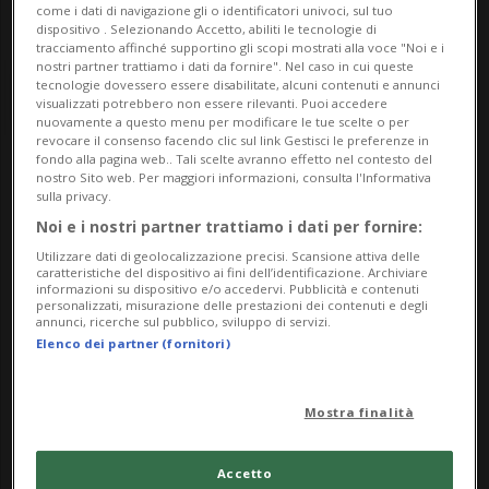
come i dati di navigazione gli o identificatori univoci, sul tuo
dispositivo . Selezionando Accetto, abiliti le tecnologie di
tracciamento affinché supportino gli scopi mostrati alla voce "Noi e i
nostri partner trattiamo i dati da fornire". Nel caso in cui queste
tecnologie dovessero essere disabilitate, alcuni contenuti e annunci
visualizzati potrebbero non essere rilevanti. Puoi accedere
nuovamente a questo menu per modificare le tue scelte o per
revocare il consenso facendo clic sul link Gestisci le preferenze in
fondo alla pagina web.. Tali scelte avranno effetto nel contesto del
nostro Sito web. Per maggiori informazioni, consulta l'Informativa
Notizie su Banca
sulla privacy.
Popolare Sondrio
Noi e i nostri partner trattiamo i dati per fornire:
Utilizzare dati di geolocalizzazione precisi. Scansione attiva delle
caratteristiche del dispositivo ai fini dell’identificazione. Archiviare
informazioni su dispositivo e/o accedervi. Pubblicità e contenuti
Segui le notizie e gli approfondimenti su
personalizzati, misurazione delle prestazioni dei contenuti e degli
annunci, ricerche sul pubblico, sviluppo di servizi.
Banca Popolare Sondrio.
Elenco dei partner (fornitori)
Mostra finalità
Accetto