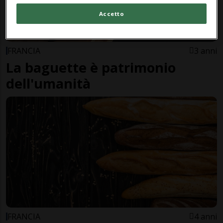
Accetto
FRANCIA
3 anni
La baguette è patrimonio
dell'umanità
FRANCIA
4 anni