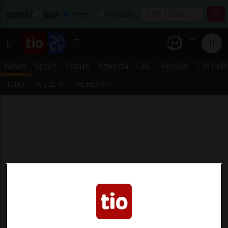
Affitta
Acquista
News
Sport
Focus
Agenda
LAC
People
TioTalk
TICINO
SVIZZERA
DAL MONDO