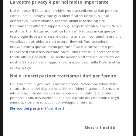
La vostra privacy è per noi molto importante
Noi e i nostri
594
partner archiviamo e accediamo ai dati personali,
come i dati di navigazione gli o identificatori univoci, sul tuo
dispositivo . Selezionando Accetto, abiliti le tecnologie di
tracciamento affinché supportino gli scopi mostrati alla voce "Noi e i
nostri partner trattiamo i dati da fornire". Nel caso in cui queste
tecnologie dovessero essere disabilitate, alcuni contenuti e annunci
visualizzati potrebbero non essere rilevanti. Puoi accedere
nuovamente a questo menu per modificare le tue scelte o per
Notizie su Baguette
revocare il consenso facendo clic sul link Gestisci le preferenze in
fondo alla pagina web.. Tali scelte avranno effetto nel contesto del
nostro Sito web. Per maggiori informazioni, consulta l'Informativa
sulla privacy.
Segui le notizie e gli approfondimenti su
Noi e i nostri partner trattiamo i dati per fornire:
Baguette.
Utilizzare dati di geolocalizzazione precisi. Scansione attiva delle
caratteristiche del dispositivo ai fini dell’identificazione. Archiviare
informazioni su dispositivo e/o accedervi. Pubblicità e contenuti
personalizzati, misurazione delle prestazioni dei contenuti e degli
annunci, ricerche sul pubblico, sviluppo di servizi.
Elenco dei partner (fornitori)
Mostra finalità