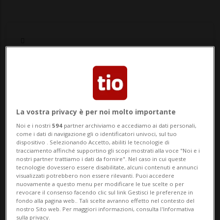
Notizie su Aspettative
La vostra privacy è per noi molto importante
Segui le notizie e gli approfondimenti su
Noi e i nostri
594
partner archiviamo e accediamo ai dati personali,
Aspettative.
come i dati di navigazione gli o identificatori univoci, sul tuo
dispositivo . Selezionando Accetto, abiliti le tecnologie di
tracciamento affinché supportino gli scopi mostrati alla voce "Noi e i
nostri partner trattiamo i dati da fornire". Nel caso in cui queste
tecnologie dovessero essere disabilitate, alcuni contenuti e annunci
visualizzati potrebbero non essere rilevanti. Puoi accedere
nuovamente a questo menu per modificare le tue scelte o per
revocare il consenso facendo clic sul link Gestisci le preferenze in
fondo alla pagina web.. Tali scelte avranno effetto nel contesto del
nostro Sito web. Per maggiori informazioni, consulta l'Informativa
sulla privacy.