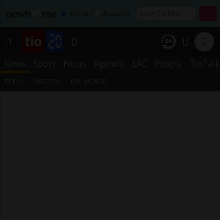
Affitta
Acquista
News
Sport
Focus
Agenda
LAC
People
TioTalk
TICINO
SVIZZERA
DAL MONDO