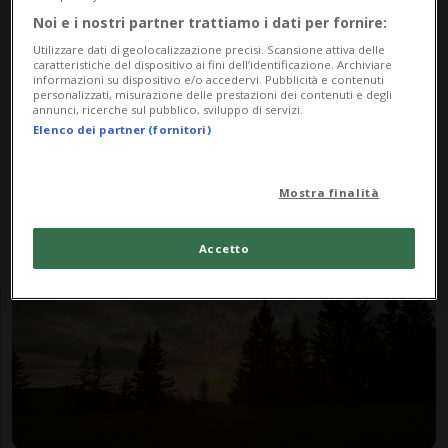
Noi e i nostri partner trattiamo i dati per fornire:
Utilizzare dati di geolocalizzazione precisi. Scansione attiva delle
caratteristiche del dispositivo ai fini dell’identificazione. Archiviare
informazioni su dispositivo e/o accedervi. Pubblicità e contenuti
personalizzati, misurazione delle prestazioni dei contenuti e degli
CANTONE
3 mesi
59
annunci, ricerche sul pubblico, sviluppo di servizi.
«Arrivano da noi con
Elenco dei partner (fornitori)
aspettative molto alte…che poi
cozzano con la realtà»
Mostra finalità
Accetto