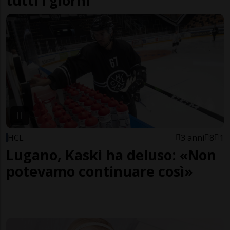
tutti i giorni
HCL
3 anni
8
1
Lugano, Kaski ha deluso: «Non
potevamo continuare così»