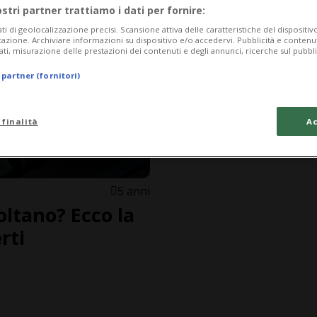
ostri partner trattiamo i dati per fornire:
ati di geolocalizzazione precisi. Scansione attiva delle caratteristiche del dispositivo 
icazione. Archiviare informazioni su dispositivo e/o accedervi. Pubblicità e contenu
ati, misurazione delle prestazioni dei contenuti e degli annunci, ricerche sul pubbl
 partner (fornitori)
 finalità
Ac
5 anni
oltano? Ecco la
rti