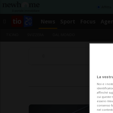
Affitta
News
Sport
Focus
Age
TICINO
SVIZZERA
DAL MONDO
La vostr
Noi e i nost
identificato
affinché sup
cui queste 
essere rile
consenso fac
nel contest