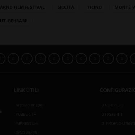
ARNO FILM FESTIVAL
SICCITÀ
TICINO
MONTE V
GUT-BEHRAMI
LINK UTILI
CONFIGURAZI
Archivio ePaper
NOTIFICHE
i
PUBBLICITÀ
PREFERITI
IMPRESSUM
PROFILO UTENT
DISCLAIMER