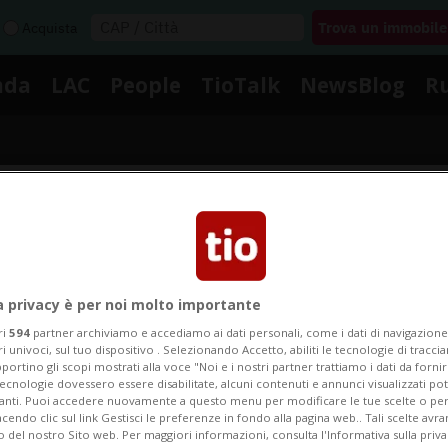
Acquista
nda
LAC
People
TioTalk
NewsBlog
R
Segnalaci
Notizie su Ascoltare
a privacy è per noi molto importante
ri
594
partner archiviamo e accediamo ai dati personali, come i dati di navigazione 
ri univoci, sul tuo dispositivo . Selezionando Accetto, abiliti le tecnologie di tracc
portino gli scopi mostrati alla voce "Noi e i nostri partner trattiamo i dati da fornir
Segui le notizie e gli approfondimenti su Ascoltare.
tecnologie dovessero essere disabilitate, alcuni contenuti e annunci visualizzati 
vanti. Puoi accedere nuovamente a questo menu per modificare le tue scelte o per
endo clic sul link Gestisci le preferenze in fondo alla pagina web.. Tali scelte avr
o del nostro Sito web. Per maggiori informazioni, consulta l'Informativa sulla priva