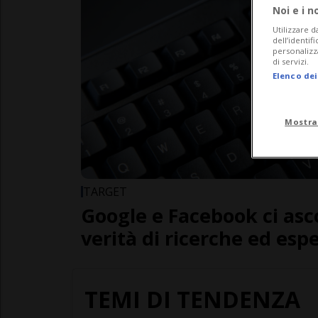
Noi e i n
Utilizzare d
dell’identif
personalizz
di servizi.
Elenco dei
Mostra
TARGET
Google e Facebook ci asc
verità di ricerche ed espe
TEMI DI TENDENZA