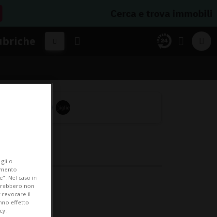
Cerca e trova immobili
ubriche
gli o
iamento
e". Nel caso in
potrebbero non
 revocare il
anno effetto
cy.