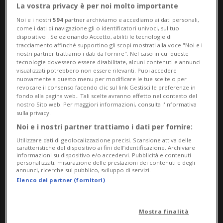
La vostra privacy è per noi molto importante
Noi e i nostri
594
partner archiviamo e accediamo ai dati personali,
come i dati di navigazione gli o identificatori univoci, sul tuo
dispositivo . Selezionando Accetto, abiliti le tecnologie di
tracciamento affinché supportino gli scopi mostrati alla voce "Noi e i
nostri partner trattiamo i dati da fornire". Nel caso in cui queste
tecnologie dovessero essere disabilitate, alcuni contenuti e annunci
visualizzati potrebbero non essere rilevanti. Puoi accedere
nuovamente a questo menu per modificare le tue scelte o per
Notizie su Arlesheim
revocare il consenso facendo clic sul link Gestisci le preferenze in
fondo alla pagina web.. Tali scelte avranno effetto nel contesto del
nostro Sito web. Per maggiori informazioni, consulta l'Informativa
sulla privacy.
Segui le notizie e gli approfondimenti su
Noi e i nostri partner trattiamo i dati per fornire:
Arlesheim.
Utilizzare dati di geolocalizzazione precisi. Scansione attiva delle
caratteristiche del dispositivo ai fini dell’identificazione. Archiviare
informazioni su dispositivo e/o accedervi. Pubblicità e contenuti
personalizzati, misurazione delle prestazioni dei contenuti e degli
annunci, ricerche sul pubblico, sviluppo di servizi.
Elenco dei partner (fornitori)
Mostra finalità