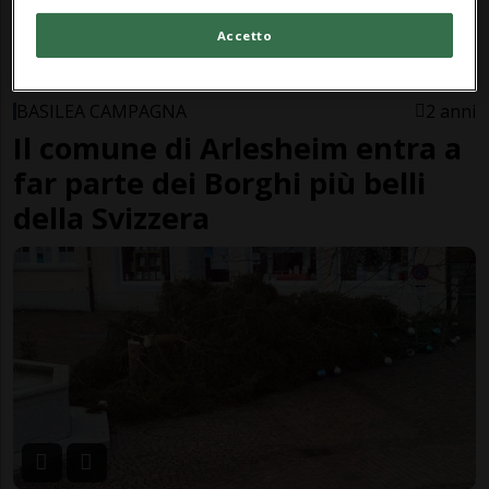
Accetto
BASILEA CAMPAGNA
2 anni
Il comune di Arlesheim entra a
far parte dei Borghi più belli
della Svizzera