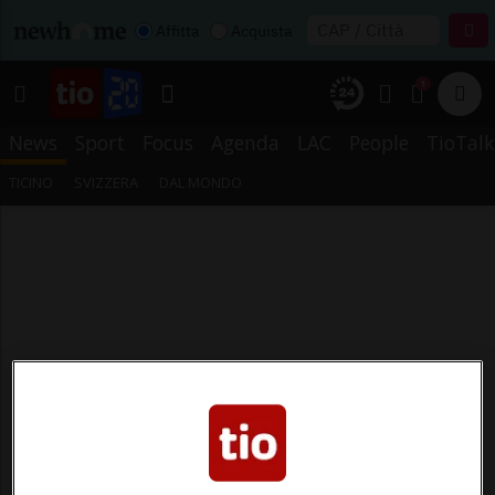
Affitta
Acquista
1
News
Sport
Focus
Agenda
LAC
People
TioTalk
TICINO
SVIZZERA
DAL MONDO